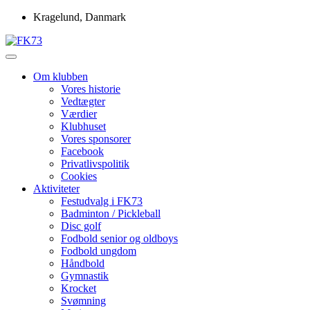
Skip
Kragelund, Danmark
to
content
Idrætsforeningen FK73
FK73
Om klubben
Vores historie
Vedtægter
Værdier
Klubhuset
Vores sponsorer
Facebook
Privatlivspolitik
Cookies
Aktiviteter
Festudvalg i FK73
Badminton / Pickleball
Disc golf
Fodbold senior og oldboys
Fodbold ungdom
Håndbold
Gymnastik
Krocket
Svømning