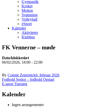
Gymnastik
Kroket
Motion
Svømning
Volleyball
eSport
Kalender
Aktiviteter
Klubhus
FK Vennerne – møde
Dato/klokkeslæt
06/02/2026, 18:00 - 22:00
By
Connie Zepernick
6. februar 2026
Indlægsnavigation
Fodbold Senior – fodbold Opstart
E-sport Træning
Kalender
Ingen arrangementer