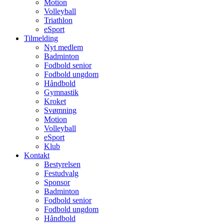
Motion
Volleyball
Triathlon
eSport
Tilmelding
Nyt medlem
Badminton
Fodbold senior
Fodbold ungdom
Håndbold
Gymnastik
Kroket
Svømning
Motion
Volleyball
eSport
Klub
Kontakt
Bestyrelsen
Festudvalg
Sponsor
Badminton
Fodbold senior
Fodbold ungdom
Håndbold