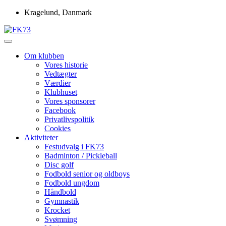
Skip
Kragelund, Danmark
to
content
Idrætsforeningen FK73
FK73
Om klubben
Vores historie
Vedtægter
Værdier
Klubhuset
Vores sponsorer
Facebook
Privatlivspolitik
Cookies
Aktiviteter
Festudvalg i FK73
Badminton / Pickleball
Disc golf
Fodbold senior og oldboys
Fodbold ungdom
Håndbold
Gymnastik
Krocket
Svømning