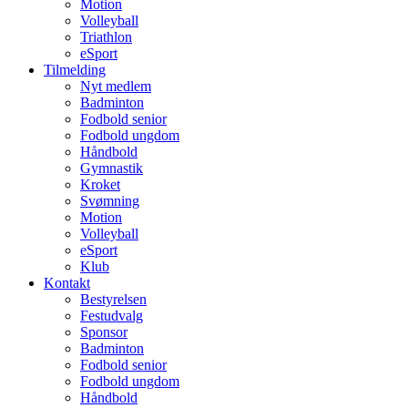
Motion
Volleyball
Triathlon
eSport
Tilmelding
Nyt medlem
Badminton
Fodbold senior
Fodbold ungdom
Håndbold
Gymnastik
Kroket
Svømning
Motion
Volleyball
eSport
Klub
Kontakt
Bestyrelsen
Festudvalg
Sponsor
Badminton
Fodbold senior
Fodbold ungdom
Håndbold