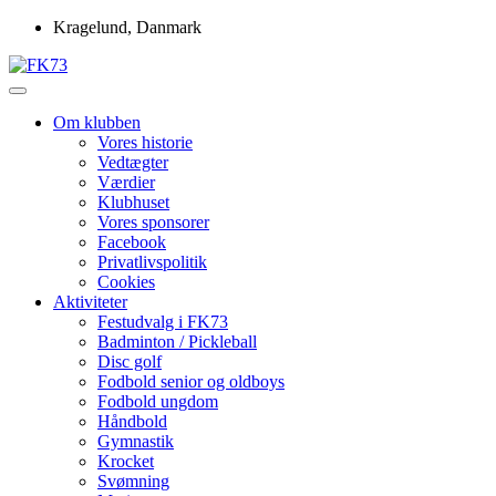
Skip
Kragelund, Danmark
to
content
Idrætsforeningen FK73
FK73
Om klubben
Vores historie
Vedtægter
Værdier
Klubhuset
Vores sponsorer
Facebook
Privatlivspolitik
Cookies
Aktiviteter
Festudvalg i FK73
Badminton / Pickleball
Disc golf
Fodbold senior og oldboys
Fodbold ungdom
Håndbold
Gymnastik
Krocket
Svømning