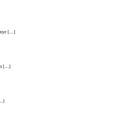
 nye […]
en […]
[…]