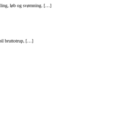
ykling, løb og svømning. […]
bil bruttotrup, […]