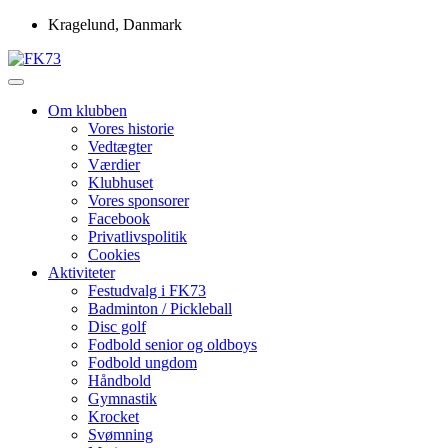
Skip
Kragelund, Danmark
to
content
Idrætsforeningen FK73
FK73
Om klubben
Vores historie
Vedtægter
Værdier
Klubhuset
Vores sponsorer
Facebook
Privatlivspolitik
Cookies
Aktiviteter
Festudvalg i FK73
Badminton / Pickleball
Disc golf
Fodbold senior og oldboys
Fodbold ungdom
Håndbold
Gymnastik
Krocket
Svømning