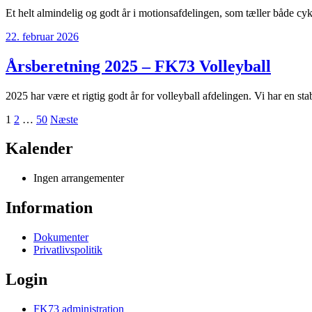
Et helt almindelig og godt år i motionsafdelingen, som tæller både c
22. februar 2026
Årsberetning 2025 – FK73 Volleyball
2025 har være et rigtig godt år for volleyball afdelingen. Vi har en sta
Indlægsinddeling
1
2
…
50
Næste
Kalender
Ingen arrangementer
Information
Dokumenter
Privatlivspolitik
Login
FK73 administration