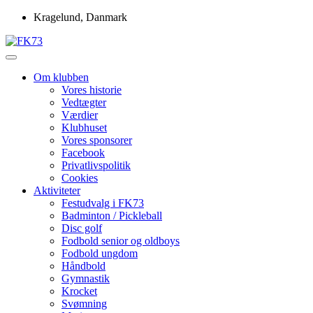
Skip
Kragelund, Danmark
to
content
Idrætsforeningen FK73
FK73
Om klubben
Vores historie
Vedtægter
Værdier
Klubhuset
Vores sponsorer
Facebook
Privatlivspolitik
Cookies
Aktiviteter
Festudvalg i FK73
Badminton / Pickleball
Disc golf
Fodbold senior og oldboys
Fodbold ungdom
Håndbold
Gymnastik
Krocket
Svømning