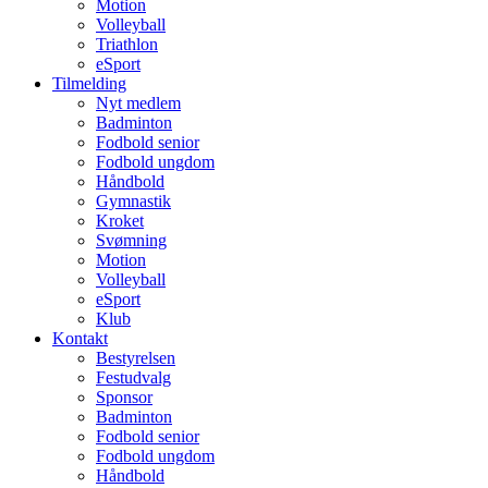
Motion
Volleyball
Triathlon
eSport
Tilmelding
Nyt medlem
Badminton
Fodbold senior
Fodbold ungdom
Håndbold
Gymnastik
Kroket
Svømning
Motion
Volleyball
eSport
Klub
Kontakt
Bestyrelsen
Festudvalg
Sponsor
Badminton
Fodbold senior
Fodbold ungdom
Håndbold