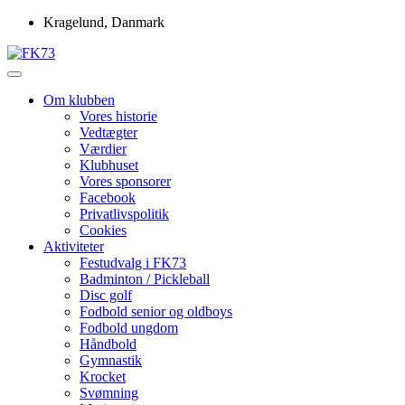
Skip
Kragelund, Danmark
to
content
Idrætsforeningen FK73
FK73
Om klubben
Vores historie
Vedtægter
Værdier
Klubhuset
Vores sponsorer
Facebook
Privatlivspolitik
Cookies
Aktiviteter
Festudvalg i FK73
Badminton / Pickleball
Disc golf
Fodbold senior og oldboys
Fodbold ungdom
Håndbold
Gymnastik
Krocket
Svømning