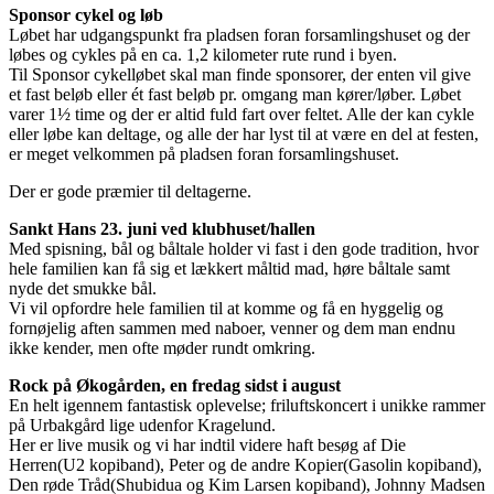
Sponsor cykel og løb
Løbet har udgangspunkt fra pladsen foran forsamlingshuset og der
løbes og cykles på en ca. 1,2 kilometer rute rund i byen.
Til Sponsor cykelløbet skal man finde sponsorer, der enten vil give
et fast beløb eller ét fast beløb pr. omgang man kører/løber. Løbet
varer 1½ time og der er altid fuld fart over feltet. Alle der kan cykle
eller løbe kan deltage, og alle der har lyst til at være en del at festen,
er meget velkommen på pladsen foran forsamlingshuset.
Der er gode præmier til deltagerne.
Sankt Hans 23. juni ved klubhuset/hallen
Med spisning, bål og båltale holder vi fast i den gode tradition, hvor
hele familien kan få sig et lækkert måltid mad, høre båltale samt
nyde det smukke bål.
Vi vil opfordre hele familien til at komme og få en hyggelig og
fornøjelig aften sammen med naboer, venner og dem man endnu
ikke kender, men ofte møder rundt omkring.
Rock på Økogården, en fredag sidst i august
En helt igennem fantastisk oplevelse; friluftskoncert i unikke rammer
på Urbakgård lige udenfor Kragelund.
Her er live musik og vi har indtil videre haft besøg af Die
Herren(U2 kopiband), Peter og de andre Kopier(Gasolin kopiband),
Den røde Tråd(Shubidua og Kim Larsen kopiband), Johnny Madsen