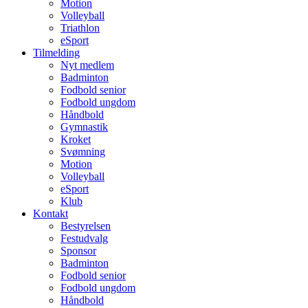
Motion
Volleyball
Triathlon
eSport
Tilmelding
Nyt medlem
Badminton
Fodbold senior
Fodbold ungdom
Håndbold
Gymnastik
Kroket
Svømning
Motion
Volleyball
eSport
Klub
Kontakt
Bestyrelsen
Festudvalg
Sponsor
Badminton
Fodbold senior
Fodbold ungdom
Håndbold