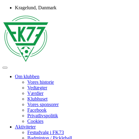
Skip
Kragelund, Danmark
to
content
Idrætsforeningen FK73
FK73
Om klubben
Vores historie
Vedtægter
Værdier
Klubhuset
Vores sponsorer
Facebook
Privatlivspolitik
Cookies
Aktiviteter
Festudvalg i FK73
Badminton / Pickleball