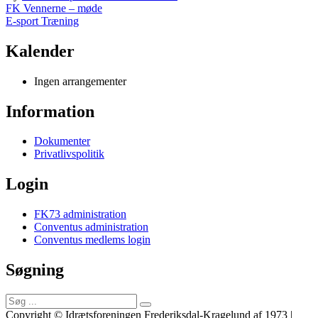
Indlægsnavigation
FK Vennerne – møde
E-sport Træning
Kalender
Ingen arrangementer
Information
Dokumenter
Privatlivspolitik
Login
FK73 administration
Conventus administration
Conventus medlems login
Søgning
Søg
efter:
Copyright © Idrætsforeningen Frederiksdal-Kragelund af 1973 |