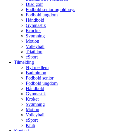
Disc golf
Fodbold senior og oldboys
Fodbold ungdom
Håndbold
Gymnastik
Krocket
Svømning
Motion
Volleyball
Triathlon
eSport
Tilmelding
Nyt medlem
Badminton
Fodbold senior
Fodbold ungdom
Håndbold
Gymnastik
Kroket
Svømning
Motion
Volleyball
eSport
Klub
Kontakt