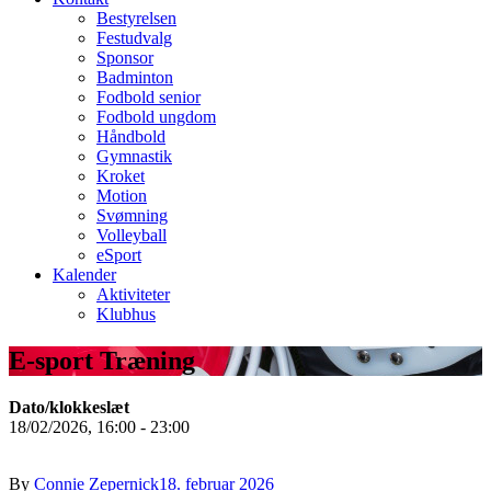
Bestyrelsen
Festudvalg
Sponsor
Badminton
Fodbold senior
Fodbold ungdom
Håndbold
Gymnastik
Kroket
Motion
Svømning
Volleyball
eSport
Kalender
Aktiviteter
Klubhus
E-sport Træning
Dato/klokkeslæt
18/02/2026, 16:00 - 23:00
By
Connie Zepernick
18. februar 2026