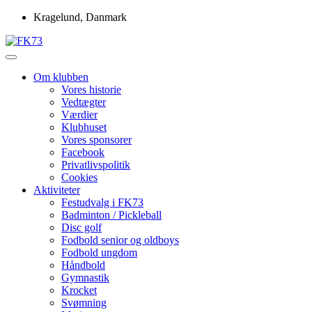
Skip
Kragelund, Danmark
to
content
Idrætsforeningen FK73
FK73
Om klubben
Vores historie
Vedtægter
Værdier
Klubhuset
Vores sponsorer
Facebook
Privatlivspolitik
Cookies
Aktiviteter
Festudvalg i FK73
Badminton / Pickleball
Disc golf
Fodbold senior og oldboys
Fodbold ungdom
Håndbold
Gymnastik
Krocket
Svømning