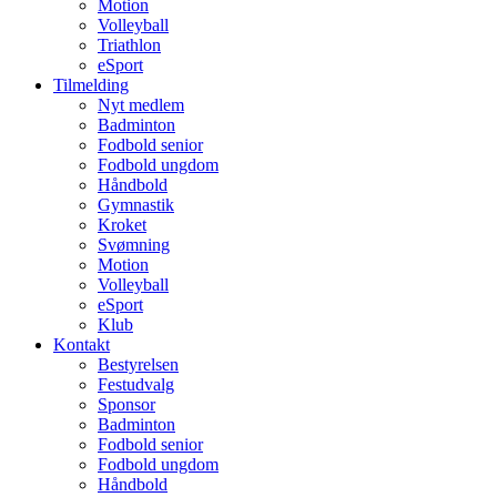
Motion
Volleyball
Triathlon
eSport
Tilmelding
Nyt medlem
Badminton
Fodbold senior
Fodbold ungdom
Håndbold
Gymnastik
Kroket
Svømning
Motion
Volleyball
eSport
Klub
Kontakt
Bestyrelsen
Festudvalg
Sponsor
Badminton
Fodbold senior
Fodbold ungdom
Håndbold