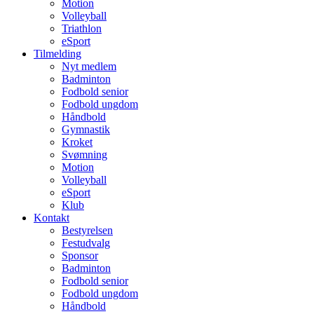
Motion
Volleyball
Triathlon
eSport
Tilmelding
Nyt medlem
Badminton
Fodbold senior
Fodbold ungdom
Håndbold
Gymnastik
Kroket
Svømning
Motion
Volleyball
eSport
Klub
Kontakt
Bestyrelsen
Festudvalg
Sponsor
Badminton
Fodbold senior
Fodbold ungdom
Håndbold