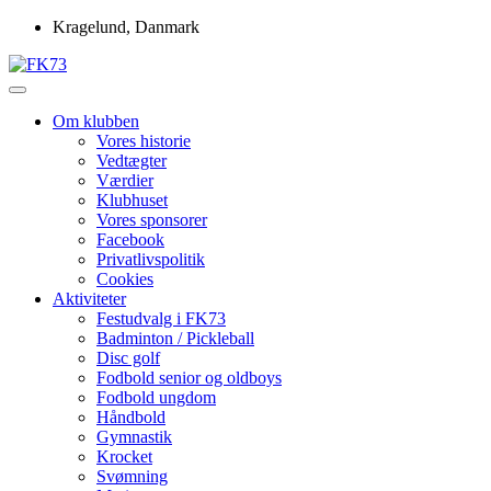
Skip
Kragelund, Danmark
to
content
Idrætsforeningen FK73
FK73
Om klubben
Vores historie
Vedtægter
Værdier
Klubhuset
Vores sponsorer
Facebook
Privatlivspolitik
Cookies
Aktiviteter
Festudvalg i FK73
Badminton / Pickleball
Disc golf
Fodbold senior og oldboys
Fodbold ungdom
Håndbold
Gymnastik
Krocket
Svømning