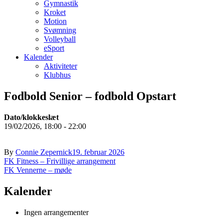
Gymnastik
Kroket
Motion
Svømning
Volleyball
eSport
Kalender
Aktiviteter
Klubhus
Fodbold Senior – fodbold Opstart
Dato/klokkeslæt
19/02/2026, 18:00 - 22:00
By
Connie Zepernick
19. februar 2026
Indlægsnavigation
FK Fitness – Frivillige arrangement
FK Vennerne – møde
Kalender
Ingen arrangementer