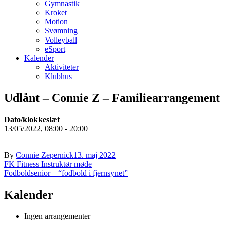
Gymnastik
Kroket
Motion
Svømning
Volleyball
eSport
Kalender
Aktiviteter
Klubhus
Udlånt – Connie Z – Familiearrangement
Dato/klokkeslæt
13/05/2022, 08:00 - 20:00
By
Connie Zepernick
13. maj 2022
Indlægsnavigation
FK Fitness Instruktør møde
Fodboldsenior – “fodbold i fjernsynet”
Kalender
Ingen arrangementer