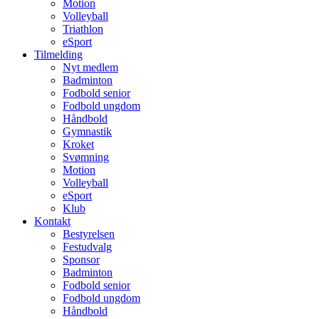
Motion
Volleyball
Triathlon
eSport
Tilmelding
Nyt medlem
Badminton
Fodbold senior
Fodbold ungdom
Håndbold
Gymnastik
Kroket
Svømning
Motion
Volleyball
eSport
Klub
Kontakt
Bestyrelsen
Festudvalg
Sponsor
Badminton
Fodbold senior
Fodbold ungdom
Håndbold