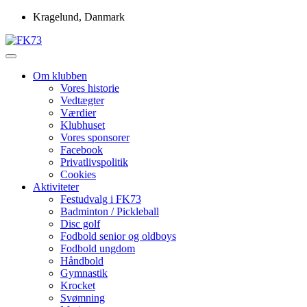
Skip
Kragelund, Danmark
to
content
Idrætsforeningen FK73
FK73
Om klubben
Vores historie
Vedtægter
Værdier
Klubhuset
Vores sponsorer
Facebook
Privatlivspolitik
Cookies
Aktiviteter
Festudvalg i FK73
Badminton / Pickleball
Disc golf
Fodbold senior og oldboys
Fodbold ungdom
Håndbold
Gymnastik
Krocket
Svømning