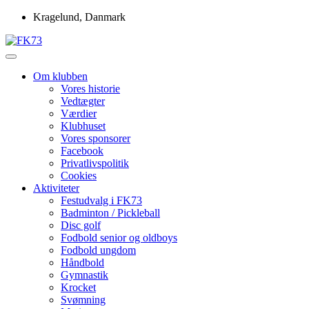
Skip
Kragelund, Danmark
to
content
Idrætsforeningen FK73
FK73
Om klubben
Vores historie
Vedtægter
Værdier
Klubhuset
Vores sponsorer
Facebook
Privatlivspolitik
Cookies
Aktiviteter
Festudvalg i FK73
Badminton / Pickleball
Disc golf
Fodbold senior og oldboys
Fodbold ungdom
Håndbold
Gymnastik
Krocket
Svømning