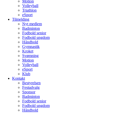
Motion
Volleyball
Triathlon
eSport
Tilmelding
Nyt medlem
Badminton
Fodbold senior
Fodbold ungdom
Håndbold
Gymnastik
Kroket
Svømning
Motion
Volleyball
eSport
Klub
Kontakt
Bestyrelsen
Festudvalg
Sponsor
Badminton
Fodbold senior
Fodbold ungdom
Håndbold