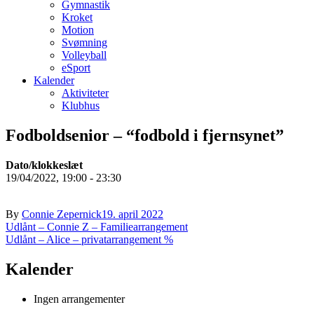
Gymnastik
Kroket
Motion
Svømning
Volleyball
eSport
Kalender
Aktiviteter
Klubhus
Fodboldsenior – “fodbold i fjernsynet”
Dato/klokkeslæt
19/04/2022, 19:00 - 23:30
By
Connie Zepernick
19. april 2022
Indlægsnavigation
Udlånt – Connie Z – Familiearrangement
Udlånt – Alice – privatarrangement %
Kalender
Ingen arrangementer