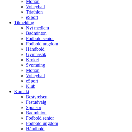
Motion
Volleyball
Triathlon
eSport
Tilmelding
Nyt medlem
Badminton
Fodbold senior
Fodbold ungdom
Håndbold
Gymnastik
Kroket
Svømning
Motion
Volleyball
eSport
Klub
Kontakt
Bestyrelsen
Festudvalg
Sponsor
Badminton
Fodbold senior
Fodbold ungdom
Håndbold