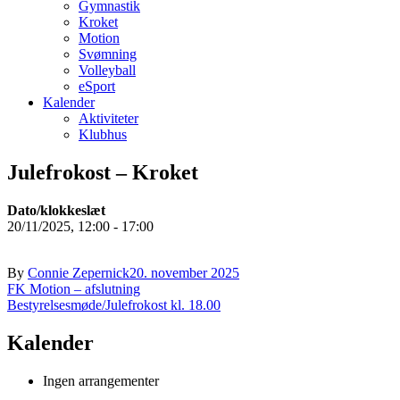
Gymnastik
Kroket
Motion
Svømning
Volleyball
eSport
Kalender
Aktiviteter
Klubhus
Julefrokost – Kroket
Dato/klokkeslæt
20/11/2025, 12:00 - 17:00
By
Connie Zepernick
20. november 2025
Indlægsnavigation
FK Motion – afslutning
Bestyrelsesmøde/Julefrokost kl. 18.00
Kalender
Ingen arrangementer