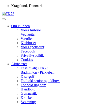
Skip
Kragelund, Danmark
to
content
Idrætsforeningen FK73
FK73
Om klubben
Vores historie
Vedtægter
Værdier
Klubhuset
Vores sponsorer
Facebook
Privatlivspolitik
Cookies
Aktiviteter
Festudvalg i FK73
Badminton / Pickleball
Disc golf
Fodbold senior og oldboys
Fodbold ungdom
Håndbold
Gymnastik
Krocket
Svømning