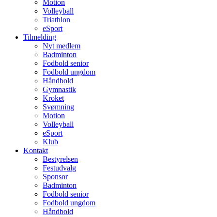
Motion
Volleyball
Triathlon
eSport
Tilmelding
Nyt medlem
Badminton
Fodbold senior
Fodbold ungdom
Håndbold
Gymnastik
Kroket
Svømning
Motion
Volleyball
eSport
Klub
Kontakt
Bestyrelsen
Festudvalg
Sponsor
Badminton
Fodbold senior
Fodbold ungdom
Håndbold