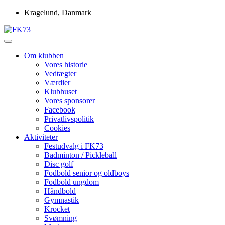
Skip
Kragelund, Danmark
to
content
Idrætsforeningen FK73
FK73
Om klubben
Vores historie
Vedtægter
Værdier
Klubhuset
Vores sponsorer
Facebook
Privatlivspolitik
Cookies
Aktiviteter
Festudvalg i FK73
Badminton / Pickleball
Disc golf
Fodbold senior og oldboys
Fodbold ungdom
Håndbold
Gymnastik
Krocket
Svømning