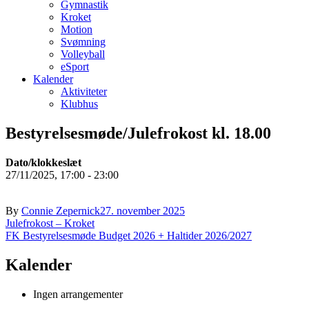
Gymnastik
Kroket
Motion
Svømning
Volleyball
eSport
Kalender
Aktiviteter
Klubhus
Bestyrelsesmøde/Julefrokost kl. 18.00
Dato/klokkeslæt
27/11/2025, 17:00 - 23:00
By
Connie Zepernick
27. november 2025
Indlægsnavigation
Julefrokost – Kroket
FK Bestyrelsesmøde Budget 2026 + Haltider 2026/2027
Kalender
Ingen arrangementer