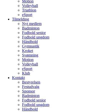
Motion
Volleyball
Triathlon
eSport
Tilmelding
Nyt medlem
Badminton
Fodbold senior
Fodbold ungdom
Håndbold
Gymnastik
Kroket
Svømning
Motion
Volleyball
eSport
Klub
Kontakt
Bestyrelsen
Festudvalg
Sponsor
Badminton
Fodbold senior
Fodbold ungdom
Håndbold