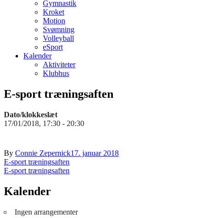
Gymnastik
Kroket
Motion
Svømning
Volleyball
eSport
Kalender
Aktiviteter
Klubhus
E-sport træningsaften
Dato/klokkeslæt
17/01/2018, 17:30 - 20:30
By
Connie Zepernick
17. januar 2018
Indlægsnavigation
E-sport træningsaften
E-sport træningsaften
Kalender
Ingen arrangementer