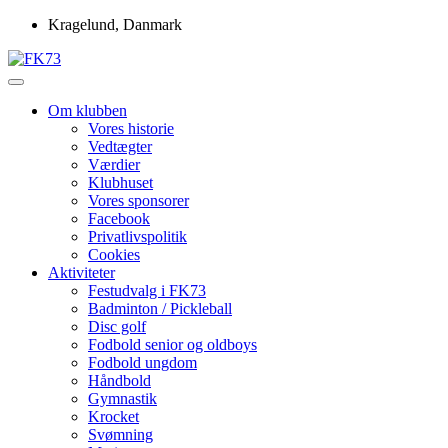
Skip
Kragelund, Danmark
to
content
Idrætsforeningen FK73
FK73
Om klubben
Vores historie
Vedtægter
Værdier
Klubhuset
Vores sponsorer
Facebook
Privatlivspolitik
Cookies
Aktiviteter
Festudvalg i FK73
Badminton / Pickleball
Disc golf
Fodbold senior og oldboys
Fodbold ungdom
Håndbold
Gymnastik
Krocket
Svømning