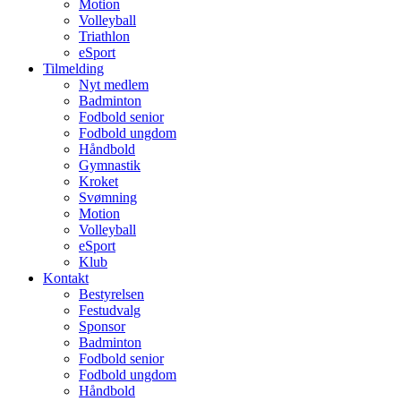
Motion
Volleyball
Triathlon
eSport
Tilmelding
Nyt medlem
Badminton
Fodbold senior
Fodbold ungdom
Håndbold
Gymnastik
Kroket
Svømning
Motion
Volleyball
eSport
Klub
Kontakt
Bestyrelsen
Festudvalg
Sponsor
Badminton
Fodbold senior
Fodbold ungdom
Håndbold