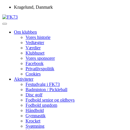
Skip
Kragelund, Danmark
to
content
Idrætsforeningen FK73
FK73
Om klubben
Vores historie
Vedtægter
Værdier
Klubhuset
Vores sponsorer
Facebook
Privatlivspolitik
Cookies
Aktiviteter
Festudvalg i FK73
Badminton / Pickleball
Disc golf
Fodbold senior og oldboys
Fodbold ungdom
Håndbold
Gymnastik
Krocket
Svømning