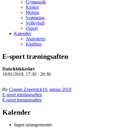
Gymnastik
Kroket
Motion
Svømning
Volleyball
eSport
Kalender
Aktiviteter
Klubhus
E-sport træningsaften
Dato/klokkeslæt
10/01/2018, 17:30 - 20:30
By
Connie Zepernick
10. januar 2018
Indlægsnavigation
E-sport træningsaften
E-sport træningsaften
Kalender
Ingen arrangementer