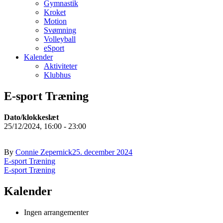
Gymnastik
Kroket
Motion
Svømning
Volleyball
eSport
Kalender
Aktiviteter
Klubhus
E-sport Træning
Dato/klokkeslæt
25/12/2024, 16:00 - 23:00
By
Connie Zepernick
25. december 2024
Indlægsnavigation
E-sport Træning
E-sport Træning
Kalender
Ingen arrangementer