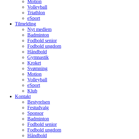
Motion
Volleyball
Triathlon
eSport
Tilmelding
Nyt medlem
Badminton
Fodbold senior
Fodbold ungdom
Håndbold
Gymnastik
Kroket
Svømning
Motion
Volleyball
eSport
Klub
Kontakt
Bestyrelsen
Festudvalg
Sponsor
Badminton
Fodbold senior
Fodbold ungdom
Håndbold