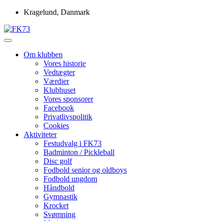
Skip
Kragelund, Danmark
to
content
Idrætsforeningen FK73
FK73
Om klubben
Vores historie
Vedtægter
Værdier
Klubhuset
Vores sponsorer
Facebook
Privatlivspolitik
Cookies
Aktiviteter
Festudvalg i FK73
Badminton / Pickleball
Disc golf
Fodbold senior og oldboys
Fodbold ungdom
Håndbold
Gymnastik
Krocket
Svømning