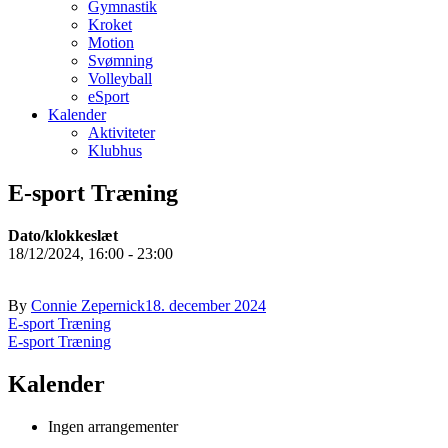
Gymnastik
Kroket
Motion
Svømning
Volleyball
eSport
Kalender
Aktiviteter
Klubhus
E-sport Træning
Dato/klokkeslæt
18/12/2024, 16:00 - 23:00
By
Connie Zepernick
18. december 2024
Indlægsnavigation
E-sport Træning
E-sport Træning
Kalender
Ingen arrangementer