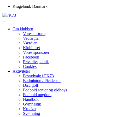
Skip
Kragelund, Danmark
to
content
Idrætsforeningen FK73
FK73
Om klubben
Vores historie
Vedtægter
Værdier
Klubhuset
Vores sponsorer
Facebook
Privatlivspolitik
Cookies
Aktiviteter
Festudvalg i FK73
Badminton / Pickleball
Disc golf
Fodbold senior og oldboys
Fodbold ungdom
Håndbold
Gymnastik
Krocket
Svømning