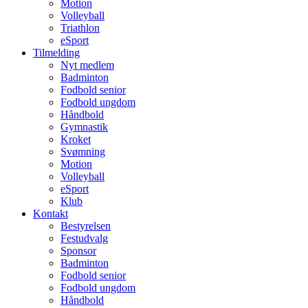
Motion
Volleyball
Triathlon
eSport
Tilmelding
Nyt medlem
Badminton
Fodbold senior
Fodbold ungdom
Håndbold
Gymnastik
Kroket
Svømning
Motion
Volleyball
eSport
Klub
Kontakt
Bestyrelsen
Festudvalg
Sponsor
Badminton
Fodbold senior
Fodbold ungdom
Håndbold