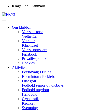
Skip
Kragelund, Danmark
to
content
Idrætsforeningen FK73
FK73
Om klubben
Vores historie
Vedtægter
Værdier
Klubhuset
Vores sponsorer
Facebook
Privatlivspolitik
Cookies
Aktiviteter
Festudvalg i FK73
Badminton / Pickleball
Disc golf
Fodbold senior og oldboys
Fodbold ungdom
Håndbold
Gymnastik
Krocket
Svømning