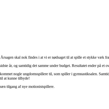
gen skal nok findes i at vi er nødsaget til at spille et stykke væk fr
idste år, og samtidig det samme under budget. Resultatet ender på et ove
kommet nogle ungdomsspillere til, som spiller i gymnastiksalen. Samtidig
l at kunne tilbyde!
pæn tilgang af nye motionistspillere.