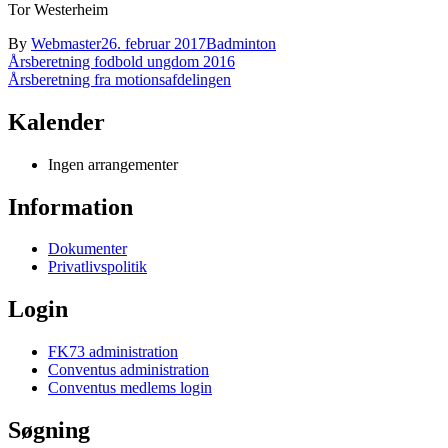
Tor Westerheim
By
Webmaster
26. februar 2017
Badminton
Indlægsnavigation
Årsberetning fodbold ungdom 2016
Årsberetning fra motionsafdelingen
Kalender
Ingen arrangementer
Information
Dokumenter
Privatlivspolitik
Login
FK73 administration
Conventus administration
Conventus medlems login
Søgning