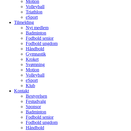
Motion
Volleyball
Triathlon
eSport
Tilmelding
Nyt medlem
Badminton
Fodbold senior
Fodbold ungdom
Håndbold
Gymnastik
Kroket
Svømning
Motion
Volleyball
eSport
Klub
Kontakt
Bestyrelsen
Festudvalg
Sponsor
Badminton
Fodbold senior
Fodbold ungdom
Håndbold