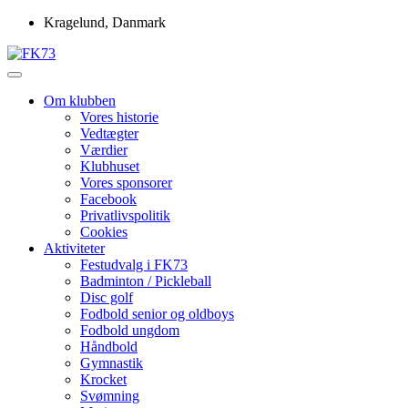
Skip
Kragelund, Danmark
to
content
Idrætsforeningen FK73
FK73
Om klubben
Vores historie
Vedtægter
Værdier
Klubhuset
Vores sponsorer
Facebook
Privatlivspolitik
Cookies
Aktiviteter
Festudvalg i FK73
Badminton / Pickleball
Disc golf
Fodbold senior og oldboys
Fodbold ungdom
Håndbold
Gymnastik
Krocket
Svømning