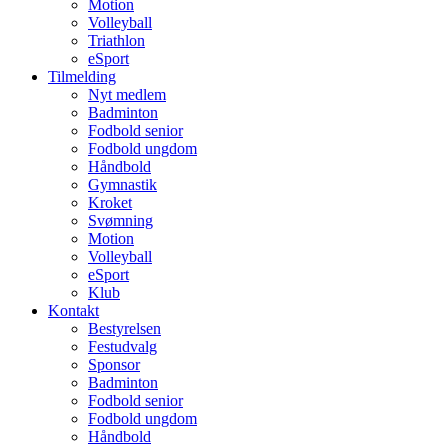
Motion
Volleyball
Triathlon
eSport
Tilmelding
Nyt medlem
Badminton
Fodbold senior
Fodbold ungdom
Håndbold
Gymnastik
Kroket
Svømning
Motion
Volleyball
eSport
Klub
Kontakt
Bestyrelsen
Festudvalg
Sponsor
Badminton
Fodbold senior
Fodbold ungdom
Håndbold