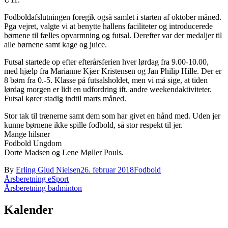
Fodboldafslutningen foregik også samlet i starten af oktober måned.
Pga vejret, valgte vi at benytte hallens faciliteter og introducerede
børnene til fælles opvarmning og futsal. Derefter var der medaljer til
alle børnene samt kage og juice.
Futsal startede op efter efterårsferien hver lørdag fra 9.00-10.00,
med hjælp fra Marianne Kjær Kristensen og Jan Philip Hille. Der er
8 børn fra 0.-5. Klasse på futsalsholdet, men vi må sige, at tiden
lørdag morgen er lidt en udfordring ift. andre weekendaktiviteter.
Futsal kører stadig indtil marts måned.
Stor tak til trænerne samt dem som har givet en hånd med. Uden jer
kunne børnene ikke spille fodbold, så stor respekt til jer.
Mange hilsner
Fodbold Ungdom
Dorte Madsen og Lene Møller Pouls.
By
Erling Glud Nielsen
26. februar 2018
Fodbold
Indlægsnavigation
Årsberetning eSport
Årsberetning badminton
Kalender