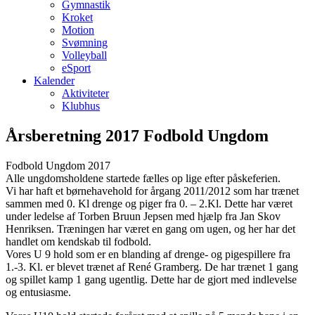
Gymnastik
Kroket
Motion
Svømning
Volleyball
eSport
Kalender
Aktiviteter
Klubhus
Årsberetning 2017 Fodbold Ungdom
Fodbold Ungdom 2017
Alle ungdomsholdene startede fælles op lige efter påskeferien.
Vi har haft et børnehavehold for årgang 2011/2012 som har trænet
sammen med 0. Kl drenge og piger fra 0. – 2.Kl. Dette har været
under ledelse af Torben Bruun Jepsen med hjælp fra Jan Skov
Henriksen. Træningen har været en gang om ugen, og her har det
handlet om kendskab til fodbold.
Vores U 9 hold som er en blanding af drenge- og pigespillere fra
1.-3. Kl. er blevet trænet af René Gramberg. De har trænet 1 gang
og spillet kamp 1 gang ugentlig. Dette har de gjort med indlevelse
og entusiasme.