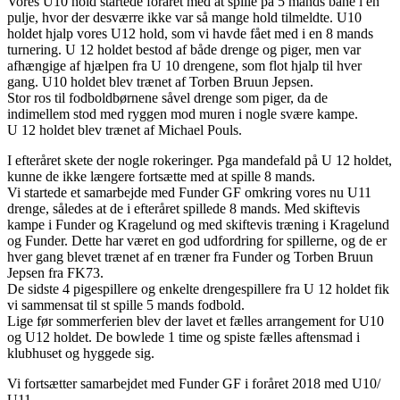
Vores U10 hold startede foråret med at spille på 5 mands bane i en
pulje, hvor der desværre ikke var så mange hold tilmeldte. U10
holdet hjalp vores U12 hold, som vi havde fået med i en 8 mands
turnering. U 12 holdet bestod af både drenge og piger, men var
afhængige af hjælpen fra U 10 drengene, som flot hjalp til hver
gang. U10 holdet blev trænet af Torben Bruun Jepsen.
Stor ros til fodboldbørnene såvel drenge som piger, da de
indimellem stod med ryggen mod muren i nogle svære kampe.
U 12 holdet blev trænet af Michael Pouls.
I efteråret skete der nogle rokeringer. Pga mandefald på U 12 holdet,
kunne de ikke længere fortsætte med at spille 8 mands.
Vi startede et samarbejde med Funder GF omkring vores nu U11
drenge, således at de i efteråret spillede 8 mands. Med skiftevis
kampe i Funder og Kragelund og med skiftevis træning i Kragelund
og Funder. Dette har været en god udfordring for spillerne, og de er
hver gang blevet trænet af en træner fra Funder og Torben Bruun
Jepsen fra FK73.
De sidste 4 pigespillere og enkelte drengespillere fra U 12 holdet fik
vi sammensat til st spille 5 mands fodbold.
Lige før sommerferien blev der lavet et fælles arrangement for U10
og U12 holdet. De bowlede 1 time og spiste fælles aftensmad i
klubhuset og hyggede sig.
Vi fortsætter samarbejdet med Funder GF i foråret 2018 med U10/
U11.