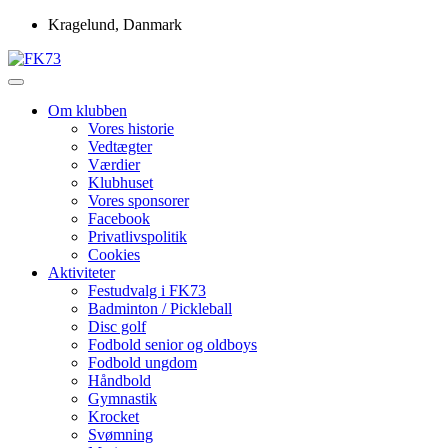
Skip
Kragelund, Danmark
to
content
Idrætsforeningen FK73
FK73
Om klubben
Vores historie
Vedtægter
Værdier
Klubhuset
Vores sponsorer
Facebook
Privatlivspolitik
Cookies
Aktiviteter
Festudvalg i FK73
Badminton / Pickleball
Disc golf
Fodbold senior og oldboys
Fodbold ungdom
Håndbold
Gymnastik
Krocket
Svømning