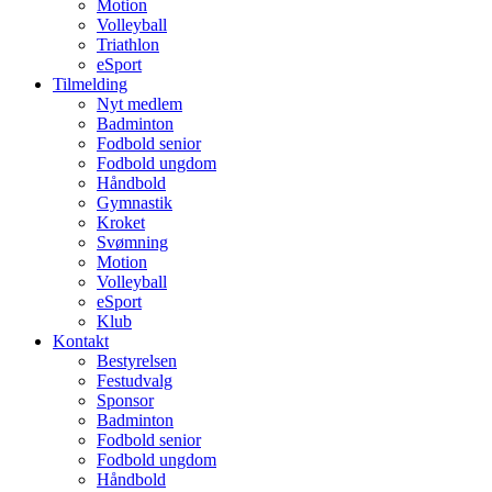
Motion
Volleyball
Triathlon
eSport
Tilmelding
Nyt medlem
Badminton
Fodbold senior
Fodbold ungdom
Håndbold
Gymnastik
Kroket
Svømning
Motion
Volleyball
eSport
Klub
Kontakt
Bestyrelsen
Festudvalg
Sponsor
Badminton
Fodbold senior
Fodbold ungdom
Håndbold