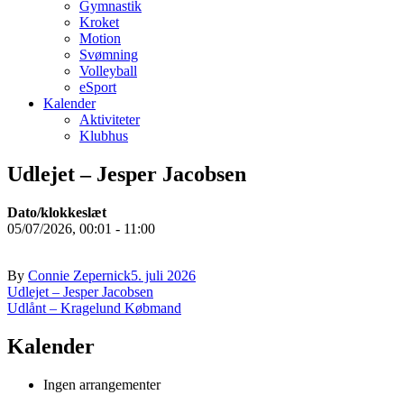
Gymnastik
Kroket
Motion
Svømning
Volleyball
eSport
Kalender
Aktiviteter
Klubhus
Udlejet – Jesper Jacobsen
Dato/klokkeslæt
05/07/2026, 00:01 - 11:00
By
Connie Zepernick
5. juli 2026
Indlægsnavigation
Udlejet – Jesper Jacobsen
Udlånt – Kragelund Købmand
Kalender
Ingen arrangementer