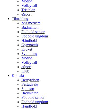
Motion
Volleyball
Triathlon
eSport
Tilmelding
Nyt medlem
Badminton
Fodbold senior
Fodbold ungdom
Håndbold
Gymnastik
Kroket
Svømning
Motion
Volleyball
eSport
Klub
Kontakt
Bestyrelsen
Festudvalg
Sponsor
Badminton
Fodbold senior
Fodbold ungdom
Håndbold