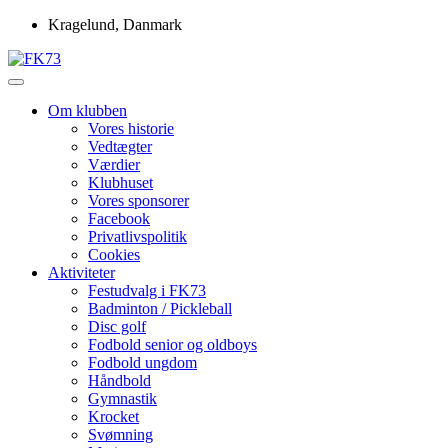
Skip
Kragelund, Danmark
to
content
Idrætsforeningen FK73
FK73
Om klubben
Vores historie
Vedtægter
Værdier
Klubhuset
Vores sponsorer
Facebook
Privatlivspolitik
Cookies
Aktiviteter
Festudvalg i FK73
Badminton / Pickleball
Disc golf
Fodbold senior og oldboys
Fodbold ungdom
Håndbold
Gymnastik
Krocket
Svømning