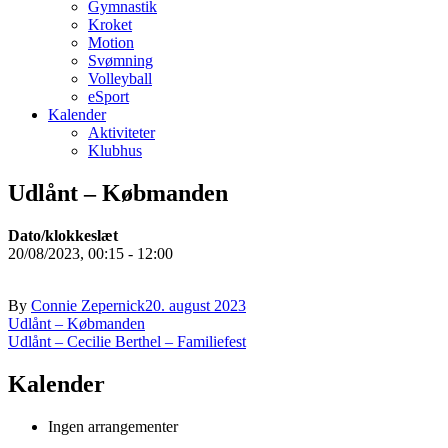
Gymnastik
Kroket
Motion
Svømning
Volleyball
eSport
Kalender
Aktiviteter
Klubhus
Udlånt – Købmanden
Dato/klokkeslæt
20/08/2023, 00:15 - 12:00
By
Connie Zepernick
20. august 2023
Indlægsnavigation
Udlånt – Købmanden
Udlånt – Cecilie Berthel – Familiefest
Kalender
Ingen arrangementer