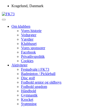
Skip
Kragelund, Danmark
to
content
Idrætsforeningen FK73
FK73
Om klubben
Vores historie
Vedtægter
Værdier
Klubhuset
Vores sponsorer
Facebook
Privatlivspolitik
Cookies
Aktiviteter
Festudvalg i FK73
Badminton / Pickleball
Disc golf
Fodbold senior og oldboys
Fodbold ungdom
Håndbold
Gymnastik
Krocket
Svømning