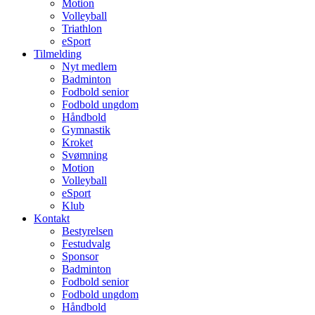
Motion
Volleyball
Triathlon
eSport
Tilmelding
Nyt medlem
Badminton
Fodbold senior
Fodbold ungdom
Håndbold
Gymnastik
Kroket
Svømning
Motion
Volleyball
eSport
Klub
Kontakt
Bestyrelsen
Festudvalg
Sponsor
Badminton
Fodbold senior
Fodbold ungdom
Håndbold