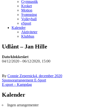
Gymnastik
Kroket
Motion
Svømning
Volleyball
eSport
Kalender
Aktiviteter
Klubhus
Udlånt – Jan Hille
Dato/klokkeslæt
04/12/2020 - 06/12/2020, 15:00
By
Connie Zepernick
4. december 2020
Indlægsnavigation
Sponsorarrangement E-Sport
E-sport – Kampdag
Kalender
Ingen arrangementer