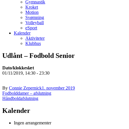
Gymnastik
Kroket
Motion
Svømning
Volleyball
eSport
Kalender
Aktiviteter
Klubhus
Udlånt – Fodbold Senior
Dato/klokkeslæt
01/11/2019, 14:30 - 23:30
By
Connie Zepernick
1. november 2019
Indlægsnavigation
Fodbolddamer – afslutning
Håndboldafslutning
Kalender
Ingen arrangementer