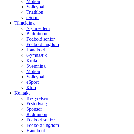
Motion
Volleyball
Triathlon
eSport
Tilmelding
Nyt medlem
Badminton
Fodbold senior
Fodbold ungdom
Håndbold
Gymnastik
Kroket
Svømning
Motion
Volleyball
eSport
Klub
Kontakt
Bestyrelsen
Festudvalg
Sponsor
Badminton
Fodbold senior
Fodbold ungdom
Håndbold