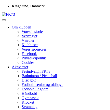
Skip
Kragelund, Danmark
to
content
Idrætsforeningen FK73
FK73
Om klubben
Vores historie
Vedtægter
Værdier
Klubhuset
Vores sponsorer
Facebook
Privatlivspolitik
Cookies
Aktiviteter
Festudvalg i FK73
Badminton / Pickleball
Disc golf
Fodbold senior og oldboys
Fodbold ungdom
Håndbold
Gymnastik
Krocket
Svømning