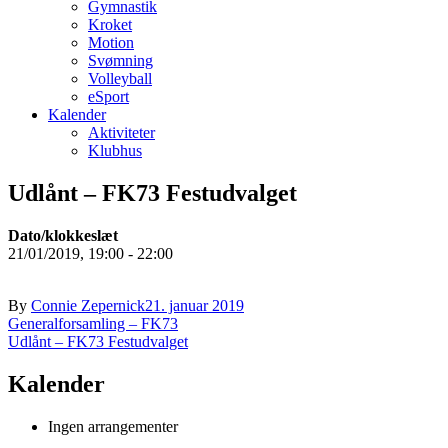
Gymnastik
Kroket
Motion
Svømning
Volleyball
eSport
Kalender
Aktiviteter
Klubhus
Udlånt – FK73 Festudvalget
Dato/klokkeslæt
21/01/2019, 19:00 - 22:00
By
Connie Zepernick
21. januar 2019
Indlægsnavigation
Generalforsamling – FK73
Udlånt – FK73 Festudvalget
Kalender
Ingen arrangementer