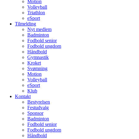
Motion
Volleyball
Triathlon
eSport
Tilmelding
Nyt medlem
Badminton
Fodbold senior
Fodbold ungdom
Håndbold
Gymnastik
Kroket
Svømning
Motion
Volleyball
eSport
Klub
Kontakt
Bestyrelsen
Festudvalg
Sponsor
Badminton
Fodbold senior
Fodbold ungdom
Håndbold