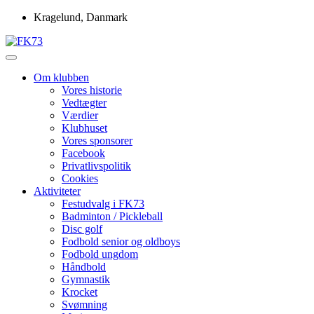
Skip
Kragelund, Danmark
to
content
Idrætsforeningen FK73
FK73
Om klubben
Vores historie
Vedtægter
Værdier
Klubhuset
Vores sponsorer
Facebook
Privatlivspolitik
Cookies
Aktiviteter
Festudvalg i FK73
Badminton / Pickleball
Disc golf
Fodbold senior og oldboys
Fodbold ungdom
Håndbold
Gymnastik
Krocket
Svømning