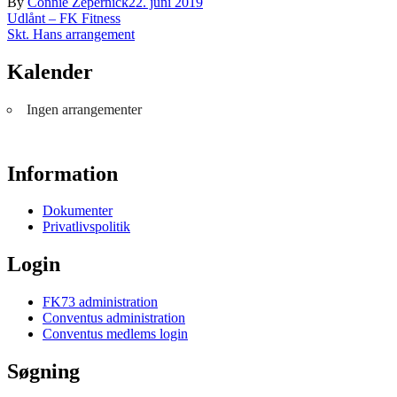
By
Connie Zepernick
22. juni 2019
Indlægsnavigation
Udlånt – FK Fitness
Skt. Hans arrangement
Kalender
Ingen arrangementer
Information
Dokumenter
Privatlivspolitik
Login
FK73 administration
Conventus administration
Conventus medlems login
Søgning