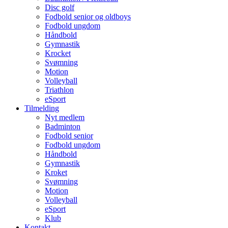
Disc golf
Fodbold senior og oldboys
Fodbold ungdom
Håndbold
Gymnastik
Krocket
Svømning
Motion
Volleyball
Triathlon
eSport
Tilmelding
Nyt medlem
Badminton
Fodbold senior
Fodbold ungdom
Håndbold
Gymnastik
Kroket
Svømning
Motion
Volleyball
eSport
Klub
Kontakt