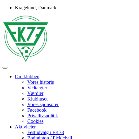
Skip
Kragelund, Danmark
to
content
Idrætsforeningen FK73
FK73
Om klubben
Vores historie
Vedtægter
Værdier
Klubhuset
Vores sponsorer
Facebook
Privatlivspolitik
Cookies
Aktiviteter
Festudvalg i FK73
Badminton / Pickleball