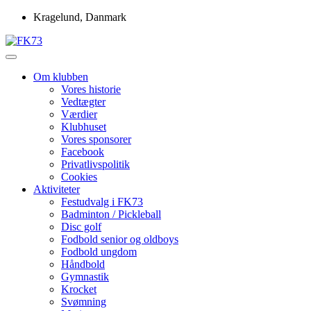
Skip
Kragelund, Danmark
to
content
Idrætsforeningen FK73
FK73
Om klubben
Vores historie
Vedtægter
Værdier
Klubhuset
Vores sponsorer
Facebook
Privatlivspolitik
Cookies
Aktiviteter
Festudvalg i FK73
Badminton / Pickleball
Disc golf
Fodbold senior og oldboys
Fodbold ungdom
Håndbold
Gymnastik
Krocket
Svømning