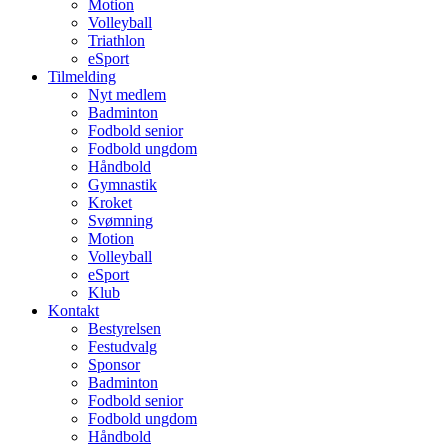
Motion
Volleyball
Triathlon
eSport
Tilmelding
Nyt medlem
Badminton
Fodbold senior
Fodbold ungdom
Håndbold
Gymnastik
Kroket
Svømning
Motion
Volleyball
eSport
Klub
Kontakt
Bestyrelsen
Festudvalg
Sponsor
Badminton
Fodbold senior
Fodbold ungdom
Håndbold