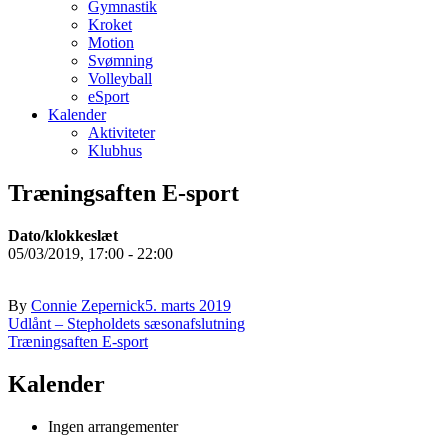
Gymnastik
Kroket
Motion
Svømning
Volleyball
eSport
Kalender
Aktiviteter
Klubhus
Træningsaften E-sport
Dato/klokkeslæt
05/03/2019, 17:00 - 22:00
By
Connie Zepernick
5. marts 2019
Indlægsnavigation
Udlånt – Stepholdets sæsonafslutning
Træningsaften E-sport
Kalender
Ingen arrangementer