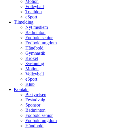
Motion
Volleyball
Triathlon
eSport
Tilmelding
Nyt medlem
Badminton
Fodbold senior
Fodbold ungdom
Håndbold
Gymnastik
Kroket
Svømning
Motion
Volleyball
eSport
Klub
Kontakt
Bestyrelsen
Festudvalg
Sponsor
Badminton
Fodbold senior
Fodbold ungdom
Håndbold