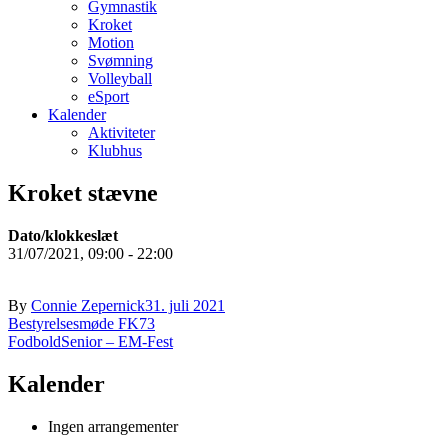
Gymnastik
Kroket
Motion
Svømning
Volleyball
eSport
Kalender
Aktiviteter
Klubhus
Kroket stævne
Dato/klokkeslæt
31/07/2021, 09:00 - 22:00
By
Connie Zepernick
31. juli 2021
Indlægsnavigation
Bestyrelsesmøde FK73
FodboldSenior – EM-Fest
Kalender
Ingen arrangementer