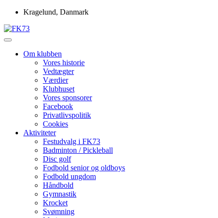
Skip
Kragelund, Danmark
to
content
Idrætsforeningen FK73
FK73
Om klubben
Vores historie
Vedtægter
Værdier
Klubhuset
Vores sponsorer
Facebook
Privatlivspolitik
Cookies
Aktiviteter
Festudvalg i FK73
Badminton / Pickleball
Disc golf
Fodbold senior og oldboys
Fodbold ungdom
Håndbold
Gymnastik
Krocket
Svømning