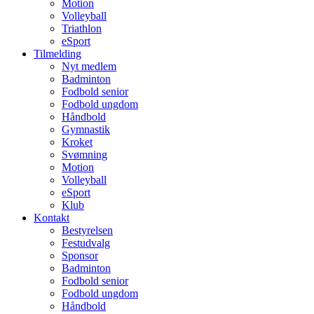
Motion
Volleyball
Triathlon
eSport
Tilmelding
Nyt medlem
Badminton
Fodbold senior
Fodbold ungdom
Håndbold
Gymnastik
Kroket
Svømning
Motion
Volleyball
eSport
Klub
Kontakt
Bestyrelsen
Festudvalg
Sponsor
Badminton
Fodbold senior
Fodbold ungdom
Håndbold