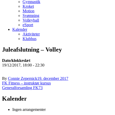
Gymnastik
Kroket
Motion
Svømning
Volleyball
eSport
Kalender
Aktiviteter
Klubhus
Juleafslutning – Volley
Dato/klokkeslæt
19/12/2017, 18:00 - 22:30
By
Connie Zepernick
19. december 2017
Indlægsnavigation
FK Fitness – instruktør kursus
Generalforsamling FK73
Kalender
Ingen arrangementer