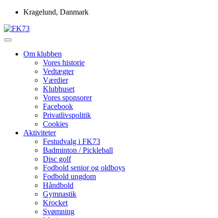
Skip
Kragelund, Danmark
to
content
Idrætsforeningen FK73
FK73
Om klubben
Vores historie
Vedtægter
Værdier
Klubhuset
Vores sponsorer
Facebook
Privatlivspolitik
Cookies
Aktiviteter
Festudvalg i FK73
Badminton / Pickleball
Disc golf
Fodbold senior og oldboys
Fodbold ungdom
Håndbold
Gymnastik
Krocket
Svømning