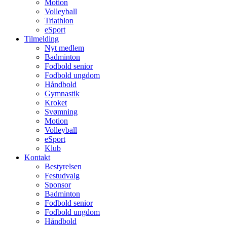
Motion
Volleyball
Triathlon
eSport
Tilmelding
Nyt medlem
Badminton
Fodbold senior
Fodbold ungdom
Håndbold
Gymnastik
Kroket
Svømning
Motion
Volleyball
eSport
Klub
Kontakt
Bestyrelsen
Festudvalg
Sponsor
Badminton
Fodbold senior
Fodbold ungdom
Håndbold