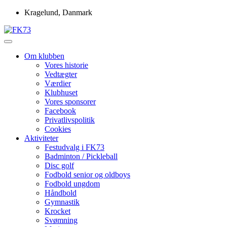
Skip
Kragelund, Danmark
to
content
Idrætsforeningen FK73
FK73
Om klubben
Vores historie
Vedtægter
Værdier
Klubhuset
Vores sponsorer
Facebook
Privatlivspolitik
Cookies
Aktiviteter
Festudvalg i FK73
Badminton / Pickleball
Disc golf
Fodbold senior og oldboys
Fodbold ungdom
Håndbold
Gymnastik
Krocket
Svømning