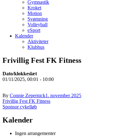
Gymnastik
Kroket
Motion
Svømning
Volleyball
eSport
Kalender
Aktiviteter
Klubhus
Frivillig Fest FK Fitness
Dato/klokkeslæt
01/11/2025, 00:01 - 10:00
By
Connie Zepernick
1. november 2025
Indlægsnavigation
Frivillig Fest FK Fitness
Sponsor cykelløb
Kalender
Ingen arrangementer