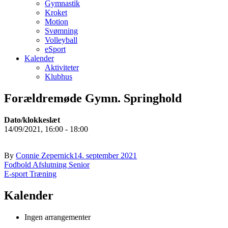
Gymnastik
Kroket
Motion
Svømning
Volleyball
eSport
Kalender
Aktiviteter
Klubhus
Forældremøde Gymn. Springhold
Dato/klokkeslæt
14/09/2021, 16:00 - 18:00
By
Connie Zepernick
14. september 2021
Indlægsnavigation
Fodbold Afslutning Senior
E-sport Træning
Kalender
Ingen arrangementer