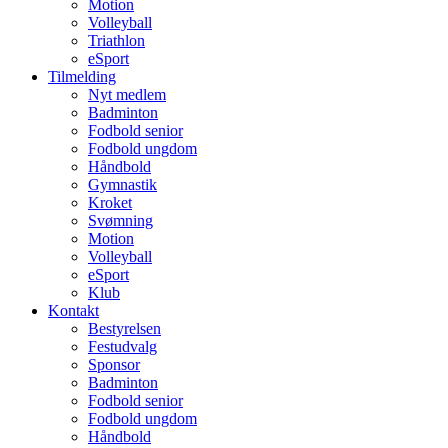
Motion
Volleyball
Triathlon
eSport
Tilmelding
Nyt medlem
Badminton
Fodbold senior
Fodbold ungdom
Håndbold
Gymnastik
Kroket
Svømning
Motion
Volleyball
eSport
Klub
Kontakt
Bestyrelsen
Festudvalg
Sponsor
Badminton
Fodbold senior
Fodbold ungdom
Håndbold