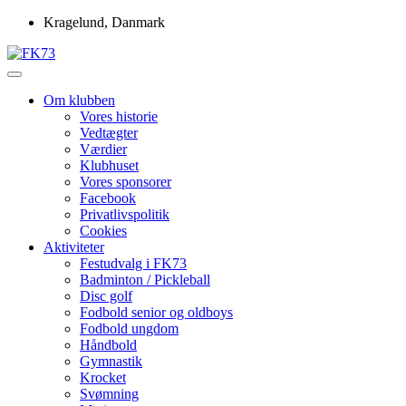
Skip
Kragelund, Danmark
to
content
Idrætsforeningen FK73
FK73
Om klubben
Vores historie
Vedtægter
Værdier
Klubhuset
Vores sponsorer
Facebook
Privatlivspolitik
Cookies
Aktiviteter
Festudvalg i FK73
Badminton / Pickleball
Disc golf
Fodbold senior og oldboys
Fodbold ungdom
Håndbold
Gymnastik
Krocket
Svømning