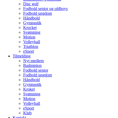
Disc golf
Fodbold senior og oldboys
Fodbold ungdom
Håndbold
Gymnastik
Krocket
Svømning
Motion
Volleyball
Triathlon
eSport
Tilmelding
Nyt medlem
Badminton
Fodbold senior
Fodbold ungdom
Håndbold
Gymnastik
Kroket
Svømning
Motion
Volleyball
eSport
Klub
Kontakt