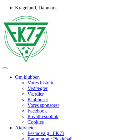
Skip
Kragelund, Danmark
to
content
Idrætsforeningen FK73
FK73
Om klubben
Vores historie
Vedtægter
Værdier
Klubhuset
Vores sponsorer
Facebook
Privatlivspolitik
Cookies
Aktiviteter
Festudvalg i FK73
Badminton / Pickleball