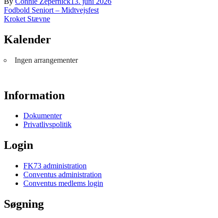
By
Connie Zepernick
13. juni 2026
Indlægsnavigation
Fodbold Seniort – Midtvejsfest
Kroket Stævne
Kalender
Ingen arrangementer
Information
Dokumenter
Privatlivspolitik
Login
FK73 administration
Conventus administration
Conventus medlems login
Søgning