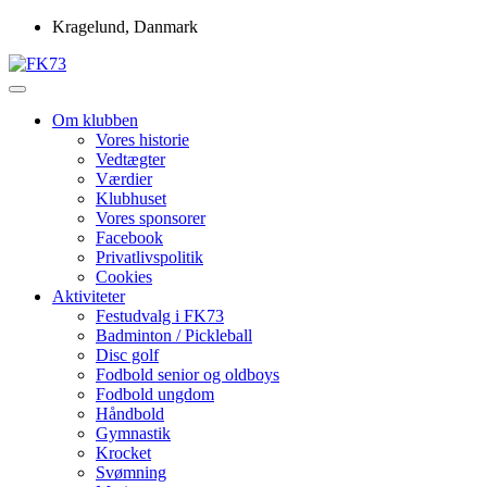
Skip
Kragelund, Danmark
to
content
Idrætsforeningen FK73
FK73
Om klubben
Vores historie
Vedtægter
Værdier
Klubhuset
Vores sponsorer
Facebook
Privatlivspolitik
Cookies
Aktiviteter
Festudvalg i FK73
Badminton / Pickleball
Disc golf
Fodbold senior og oldboys
Fodbold ungdom
Håndbold
Gymnastik
Krocket
Svømning