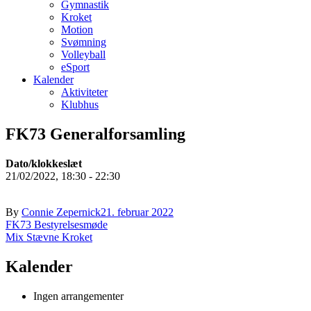
Gymnastik
Kroket
Motion
Svømning
Volleyball
eSport
Kalender
Aktiviteter
Klubhus
FK73 Generalforsamling
Dato/klokkeslæt
21/02/2022, 18:30 - 22:30
By
Connie Zepernick
21. februar 2022
Indlægsnavigation
FK73 Bestyrelsesmøde
Mix Stævne Kroket
Kalender
Ingen arrangementer