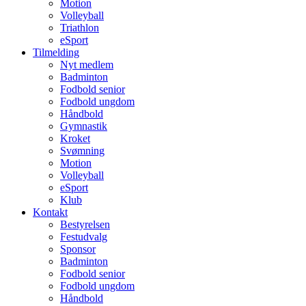
Motion
Volleyball
Triathlon
eSport
Tilmelding
Nyt medlem
Badminton
Fodbold senior
Fodbold ungdom
Håndbold
Gymnastik
Kroket
Svømning
Motion
Volleyball
eSport
Klub
Kontakt
Bestyrelsen
Festudvalg
Sponsor
Badminton
Fodbold senior
Fodbold ungdom
Håndbold