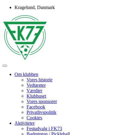
Skip
Kragelund, Danmark
to
content
Idrætsforeningen FK73
FK73
Om klubben
Vores historie
Vedtægter
Værdier
Klubhuset
Vores sponsorer
Facebook
Privatlivspolitik
Cookies
Aktiviteter
Festudvalg i FK73
Badminton / Pickleball