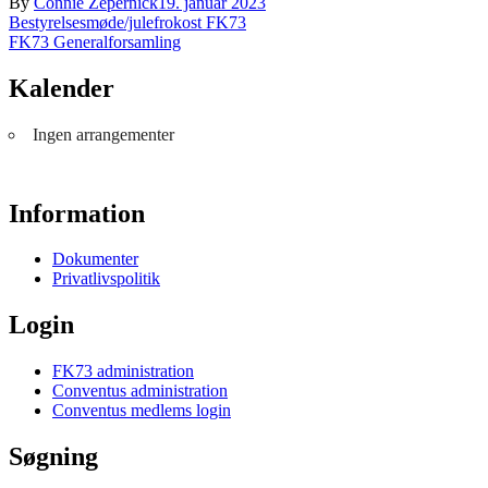
By
Connie Zepernick
19. januar 2023
Indlægsnavigation
Bestyrelsesmøde/julefrokost FK73
FK73 Generalforsamling
Kalender
Ingen arrangementer
Information
Dokumenter
Privatlivspolitik
Login
FK73 administration
Conventus administration
Conventus medlems login
Søgning