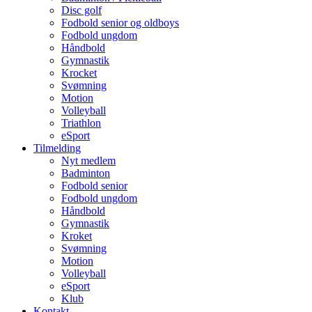
Disc golf
Fodbold senior og oldboys
Fodbold ungdom
Håndbold
Gymnastik
Krocket
Svømning
Motion
Volleyball
Triathlon
eSport
Tilmelding
Nyt medlem
Badminton
Fodbold senior
Fodbold ungdom
Håndbold
Gymnastik
Kroket
Svømning
Motion
Volleyball
eSport
Klub
Kontakt