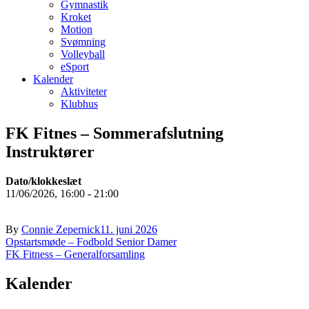
Gymnastik
Kroket
Motion
Svømning
Volleyball
eSport
Kalender
Aktiviteter
Klubhus
FK Fitnes – Sommerafslutning
Instruktører
Dato/klokkeslæt
11/06/2026, 16:00 - 21:00
By
Connie Zepernick
11. juni 2026
Indlægsnavigation
Opstartsmøde – Fodbold Senior Damer
FK Fitness – Generalforsamling
Kalender