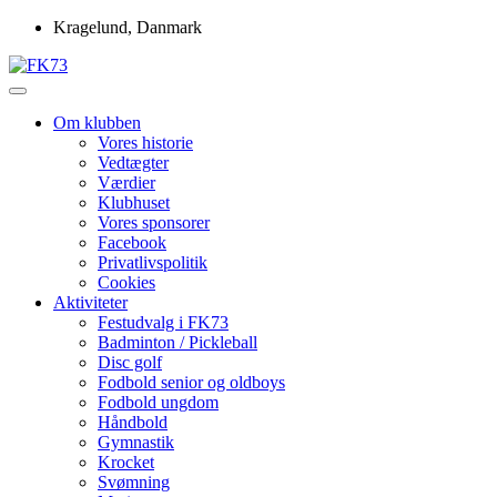
Skip
Kragelund, Danmark
to
content
Idrætsforeningen FK73
FK73
Om klubben
Vores historie
Vedtægter
Værdier
Klubhuset
Vores sponsorer
Facebook
Privatlivspolitik
Cookies
Aktiviteter
Festudvalg i FK73
Badminton / Pickleball
Disc golf
Fodbold senior og oldboys
Fodbold ungdom
Håndbold
Gymnastik
Krocket
Svømning