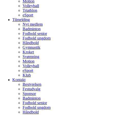
Motion
Volleyball
Triathlon
eSport
Tilmelding
Nyt medlem
Badminton
Fodbold senior
Fodbold ungdom
Håndbold
Gymnastik
Kroket
Svømning
Motion
Volleyball
eSport
Klub
Kontakt
Bestyrelsen
Festudvalg
Sponsor
Badminton
Fodbold senior
Fodbold ungdom
Håndbold