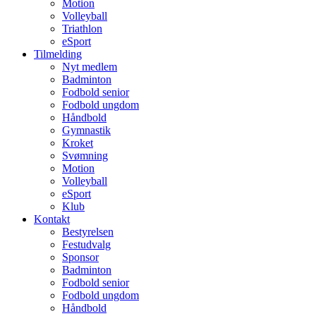
Motion
Volleyball
Triathlon
eSport
Tilmelding
Nyt medlem
Badminton
Fodbold senior
Fodbold ungdom
Håndbold
Gymnastik
Kroket
Svømning
Motion
Volleyball
eSport
Klub
Kontakt
Bestyrelsen
Festudvalg
Sponsor
Badminton
Fodbold senior
Fodbold ungdom
Håndbold