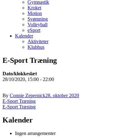
Gymnastik
Kroket
Motion
Svømning
Volleyball
eSport
Kalender
Aktiviteter
Klubhus
E-Sport Træning
Dato/klokkeslæt
28/10/2020, 15:00 - 22:00
By
Connie Zepernick
28. oktober 2020
Indlægsnavigation
E-Sport Træning
E-Sport Træning
Kalender
Ingen arrangementer