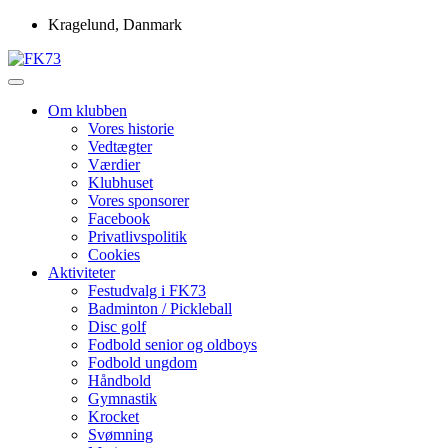
Skip
Kragelund, Danmark
to
content
Idrætsforeningen FK73
FK73
Om klubben
Vores historie
Vedtægter
Værdier
Klubhuset
Vores sponsorer
Facebook
Privatlivspolitik
Cookies
Aktiviteter
Festudvalg i FK73
Badminton / Pickleball
Disc golf
Fodbold senior og oldboys
Fodbold ungdom
Håndbold
Gymnastik
Krocket
Svømning