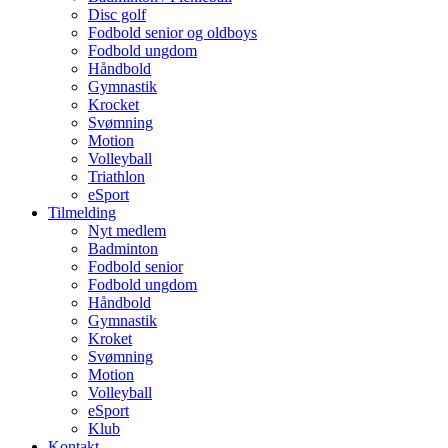
Disc golf
Fodbold senior og oldboys
Fodbold ungdom
Håndbold
Gymnastik
Krocket
Svømning
Motion
Volleyball
Triathlon
eSport
Tilmelding
Nyt medlem
Badminton
Fodbold senior
Fodbold ungdom
Håndbold
Gymnastik
Kroket
Svømning
Motion
Volleyball
eSport
Klub
Kontakt