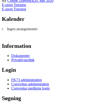
By
Connie Zepernick
20. maj 2020
Indlægsnavigation
E-sport Træning
E-sport Træning
Kalender
Ingen arrangementer
Information
Dokumenter
Privatlivspolitik
Login
FK73 administration
Conventus administration
Conventus medlems login
Søgning