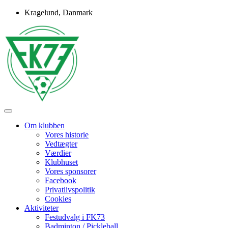
Skip
Kragelund, Danmark
to
content
Idrætsforeningen FK73
FK73
Om klubben
Vores historie
Vedtægter
Værdier
Klubhuset
Vores sponsorer
Facebook
Privatlivspolitik
Cookies
Aktiviteter
Festudvalg i FK73
Badminton / Pickleball