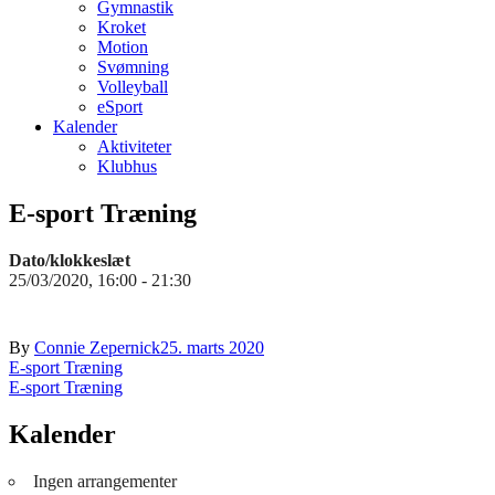
Gymnastik
Kroket
Motion
Svømning
Volleyball
eSport
Kalender
Aktiviteter
Klubhus
E-sport Træning
Dato/klokkeslæt
25/03/2020, 16:00 - 21:30
By
Connie Zepernick
25. marts 2020
Indlægsnavigation
E-sport Træning
E-sport Træning
Kalender
Ingen arrangementer