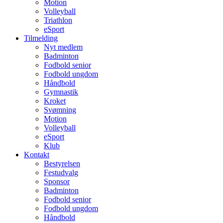
Motion
Volleyball
Triathlon
eSport
Tilmelding
Nyt medlem
Badminton
Fodbold senior
Fodbold ungdom
Håndbold
Gymnastik
Kroket
Svømning
Motion
Volleyball
eSport
Klub
Kontakt
Bestyrelsen
Festudvalg
Sponsor
Badminton
Fodbold senior
Fodbold ungdom
Håndbold