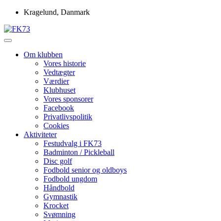
Skip
Kragelund, Danmark
to
content
Idrætsforeningen FK73
FK73
Om klubben
Vores historie
Vedtægter
Værdier
Klubhuset
Vores sponsorer
Facebook
Privatlivspolitik
Cookies
Aktiviteter
Festudvalg i FK73
Badminton / Pickleball
Disc golf
Fodbold senior og oldboys
Fodbold ungdom
Håndbold
Gymnastik
Krocket
Svømning