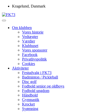
Skip
Kragelund, Danmark
to
content
Idrætsforeningen FK73
FK73
Om klubben
Vores historie
Vedtægter
Værdier
Klubhuset
Vores sponsorer
Facebook
Privatlivspolitik
Cookies
Aktiviteter
Festudvalg i FK73
Badminton / Pickleball
Disc golf
Fodbold senior og oldboys
Fodbold ungdom
Håndbold
Gymnastik
Krocket
Svømning