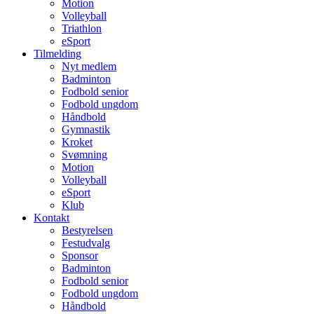
Motion
Volleyball
Triathlon
eSport
Tilmelding
Nyt medlem
Badminton
Fodbold senior
Fodbold ungdom
Håndbold
Gymnastik
Kroket
Svømning
Motion
Volleyball
eSport
Klub
Kontakt
Bestyrelsen
Festudvalg
Sponsor
Badminton
Fodbold senior
Fodbold ungdom
Håndbold