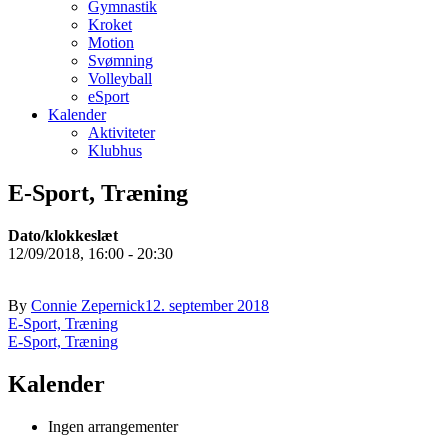
Gymnastik
Kroket
Motion
Svømning
Volleyball
eSport
Kalender
Aktiviteter
Klubhus
E-Sport, Træning
Dato/klokkeslæt
12/09/2018, 16:00 - 20:30
By
Connie Zepernick
12. september 2018
Indlægsnavigation
E-Sport, Træning
E-Sport, Træning
Kalender
Ingen arrangementer