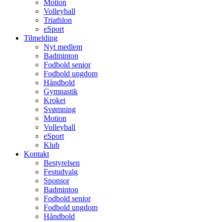
Motion
Volleyball
Triathlon
eSport
Tilmelding
Nyt medlem
Badminton
Fodbold senior
Fodbold ungdom
Håndbold
Gymnastik
Kroket
Svømning
Motion
Volleyball
eSport
Klub
Kontakt
Bestyrelsen
Festudvalg
Sponsor
Badminton
Fodbold senior
Fodbold ungdom
Håndbold