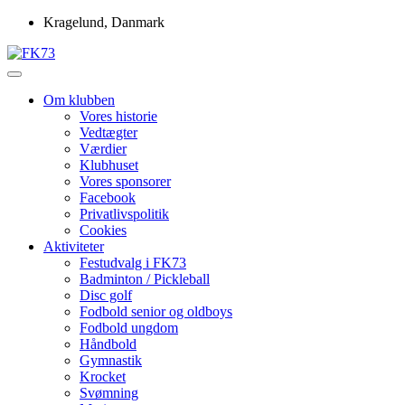
Skip
Kragelund, Danmark
to
content
Idrætsforeningen FK73
FK73
Om klubben
Vores historie
Vedtægter
Værdier
Klubhuset
Vores sponsorer
Facebook
Privatlivspolitik
Cookies
Aktiviteter
Festudvalg i FK73
Badminton / Pickleball
Disc golf
Fodbold senior og oldboys
Fodbold ungdom
Håndbold
Gymnastik
Krocket
Svømning