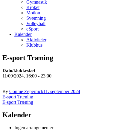
Gymnastik
Kroket
Motion
Svømning
Volleyball
eSport
Kalender
Aktiviteter
Klubhus
E-sport Træning
Dato/klokkeslæt
11/09/2024, 16:00 - 23:00
By
Connie Zepernick
11. september 2024
Indlægsnavigation
E-sport Træning
E-sport Træning
Kalender
Ingen arrangementer