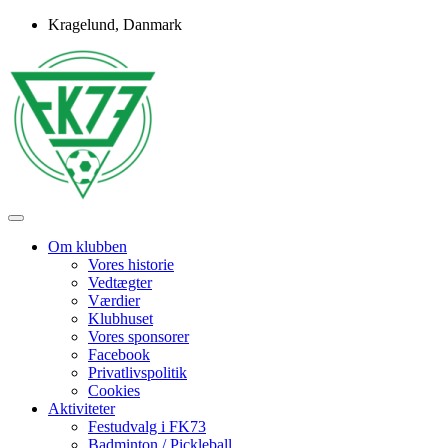
Skip
Kragelund, Danmark
to
content
Idrætsforeningen FK73
FK73
Om klubben
Vores historie
Vedtægter
Værdier
Klubhuset
Vores sponsorer
Facebook
Privatlivspolitik
Cookies
Aktiviteter
Festudvalg i FK73
Badminton / Pickleball