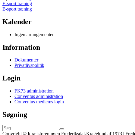
Indlægsnavigation
E-sport træning
E-sport træning
Kalender
Ingen arrangementer
Information
Dokumenter
Privatlivspolitik
Login
FK73 administration
Conventus administration
Conventus medlems login
Søgning
Søg
efter:
Copyright © Idrætsforeningen Frederiksdal-Kragelund af 1973 | Frede