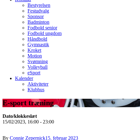
Bestyrelsen
Festudvalg
Sponsor
Badminton
Fodbold senior
Fodbold ungdom
Håndbold
Gymnastik
Kroket
Motion
Svømning
Volleyball
eSport
Kalender
Aktiviteter
Klubhus
E-sport træning
Dato/klokkeslæt
15/02/2023, 16:00 - 23:00
By
Connie Zepernick
15. februar 2023