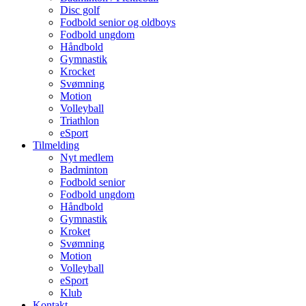
Disc golf
Fodbold senior og oldboys
Fodbold ungdom
Håndbold
Gymnastik
Krocket
Svømning
Motion
Volleyball
Triathlon
eSport
Tilmelding
Nyt medlem
Badminton
Fodbold senior
Fodbold ungdom
Håndbold
Gymnastik
Kroket
Svømning
Motion
Volleyball
eSport
Klub
Kontakt