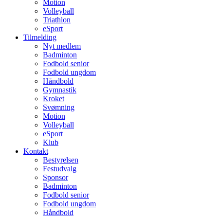
Motion
Volleyball
Triathlon
eSport
Tilmelding
Nyt medlem
Badminton
Fodbold senior
Fodbold ungdom
Håndbold
Gymnastik
Kroket
Svømning
Motion
Volleyball
eSport
Klub
Kontakt
Bestyrelsen
Festudvalg
Sponsor
Badminton
Fodbold senior
Fodbold ungdom
Håndbold