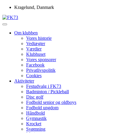
Skip
Kragelund, Danmark
to
content
Idrætsforeningen FK73
FK73
Om klubben
Vores historie
Vedtægter
Værdier
Klubhuset
Vores sponsorer
Facebook
Privatlivspolitik
Cookies
Aktiviteter
Festudvalg i FK73
Badminton / Pickleball
Disc golf
Fodbold senior og oldboys
Fodbold ungdom
Håndbold
Gymnastik
Krocket
Svømning