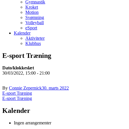
Gymnastik
Kroket
Motion
Svømning
Volleyball
eSport
Kalender
Aktiviteter
Klubhus
E-sport Træning
Dato/klokkeslæt
30/03/2022, 15:00 - 21:00
By
Connie Zepernick
30. marts 2022
Indlægsnavigation
E-sport Træning
E-sport Træning
Kalender
Ingen arrangementer