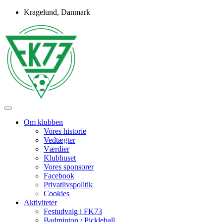
Skip
Kragelund, Danmark
to
content
Idrætsforeningen FK73
FK73
Om klubben
Vores historie
Vedtægter
Værdier
Klubhuset
Vores sponsorer
Facebook
Privatlivspolitik
Cookies
Aktiviteter
Festudvalg i FK73
Badminton / Pickleball