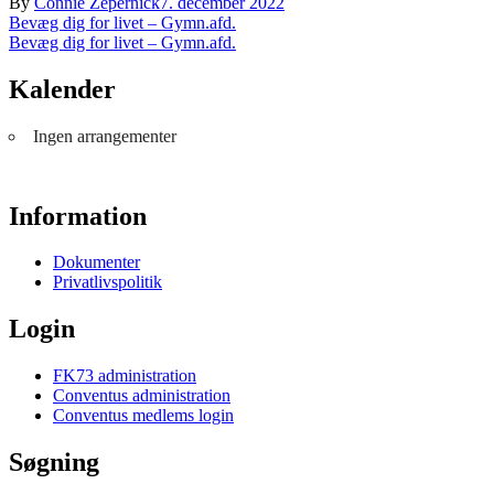
By
Connie Zepernick
7. december 2022
Indlægsnavigation
Bevæg dig for livet – Gymn.afd.
Bevæg dig for livet – Gymn.afd.
Kalender
Ingen arrangementer
Information
Dokumenter
Privatlivspolitik
Login
FK73 administration
Conventus administration
Conventus medlems login
Søgning