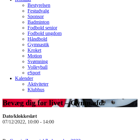
Bestyrelsen
Festudvalg
Sponsor
Badminton
Fodbold senior
Fodbold ungdom
Håndbold
Gymnastik
Kroket
Motion
Svømning
Volleyball
eSport
Kalender
Aktiviteter
Klubhus
Bevæg dig for livet – Gymn.afd.
Dato/klokkeslæt
07/12/2022, 10:00 - 14:00