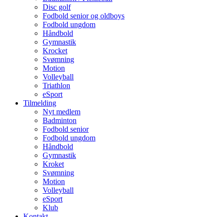
Disc golf
Fodbold senior og oldboys
Fodbold ungdom
Håndbold
Gymnastik
Krocket
Svømning
Motion
Volleyball
Triathlon
eSport
Tilmelding
Nyt medlem
Badminton
Fodbold senior
Fodbold ungdom
Håndbold
Gymnastik
Kroket
Svømning
Motion
Volleyball
eSport
Klub
Kontakt