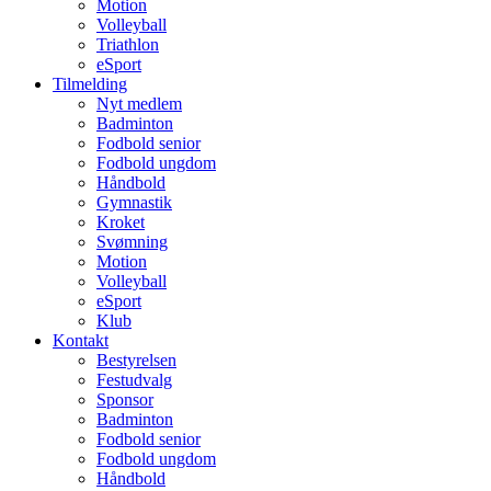
Motion
Volleyball
Triathlon
eSport
Tilmelding
Nyt medlem
Badminton
Fodbold senior
Fodbold ungdom
Håndbold
Gymnastik
Kroket
Svømning
Motion
Volleyball
eSport
Klub
Kontakt
Bestyrelsen
Festudvalg
Sponsor
Badminton
Fodbold senior
Fodbold ungdom
Håndbold