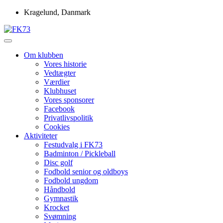
Skip
Kragelund, Danmark
to
content
Idrætsforeningen FK73
FK73
Om klubben
Vores historie
Vedtægter
Værdier
Klubhuset
Vores sponsorer
Facebook
Privatlivspolitik
Cookies
Aktiviteter
Festudvalg i FK73
Badminton / Pickleball
Disc golf
Fodbold senior og oldboys
Fodbold ungdom
Håndbold
Gymnastik
Krocket
Svømning