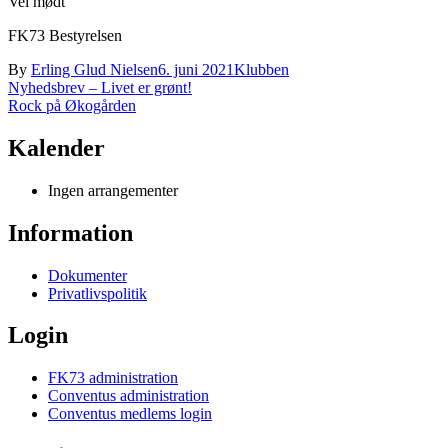
Vel mødt
FK73 Bestyrelsen
By
Erling Glud Nielsen
6. juni 2021
Klubben
Indlægsnavigation
Nyhedsbrev – Livet er grønt!
Rock på Økogården
Kalender
Ingen arrangementer
Information
Dokumenter
Privatlivspolitik
Login
FK73 administration
Conventus administration
Conventus medlems login