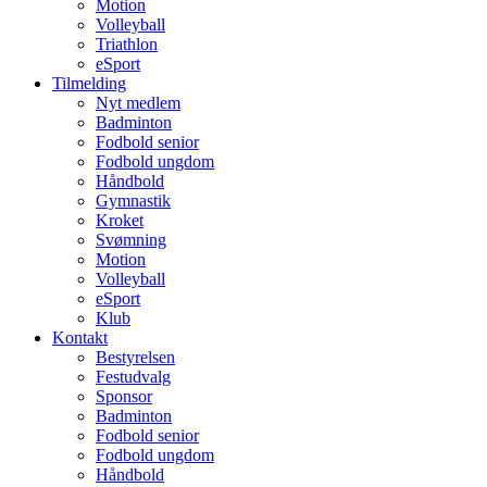
Motion
Volleyball
Triathlon
eSport
Tilmelding
Nyt medlem
Badminton
Fodbold senior
Fodbold ungdom
Håndbold
Gymnastik
Kroket
Svømning
Motion
Volleyball
eSport
Klub
Kontakt
Bestyrelsen
Festudvalg
Sponsor
Badminton
Fodbold senior
Fodbold ungdom
Håndbold