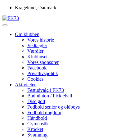
Skip
Kragelund, Danmark
to
content
Idrætsforeningen FK73
FK73
Om klubben
Vores historie
Vedtægter
Værdier
Klubhuset
Vores sponsorer
Facebook
Privatlivspolitik
Cookies
Aktiviteter
Festudvalg i FK73
Badminton / Pickleball
Disc golf
Fodbold senior og oldboys
Fodbold ungdom
Håndbold
Gymnastik
Krocket
Svømning