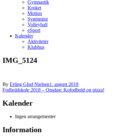
Gymnastik
Kroket
Motion
Svømning
Volleyball
eSport
Kalender
Aktiviteter
Klubhus
IMG_5124
By
Erling Glud Nielsen
1. august 2018
Indlægsnavigation
Fodboldskole 2018 – Onsdag: Kofodbold og pizza!
Kalender
Ingen arrangementer
Information