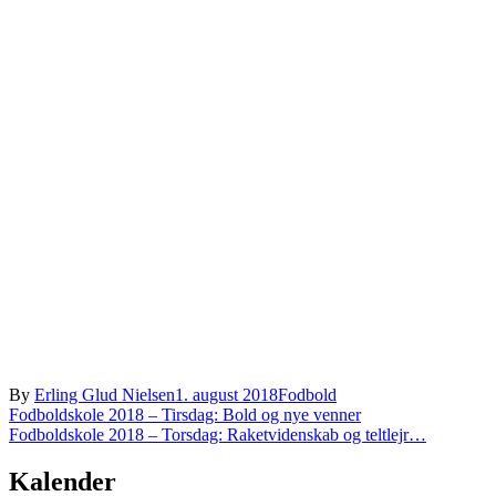
By
Erling Glud Nielsen
1. august 2018
Fodbold
Indlægsnavigation
Fodboldskole 2018 – Tirsdag: Bold og nye venner
Fodboldskole 2018 – Torsdag: Raketvidenskab og teltlejr…
Kalender