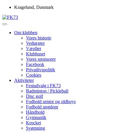
Skip
Kragelund, Danmark
to
content
Idrætsforeningen FK73
FK73
Om klubben
Vores historie
Vedtægter
Værdier
Klubhuset
Vores sponsorer
Facebook
Privatlivspolitik
Cookies
Aktiviteter
Festudvalg i FK73
Badminton / Pickleball
Disc golf
Fodbold senior og oldboys
Fodbold ungdom
Håndbold
Gymnastik
Krocket
Svømning