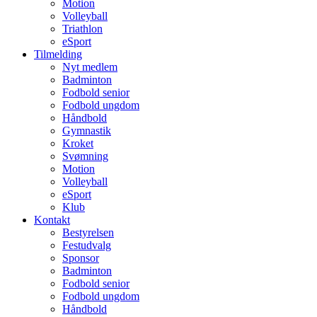
Motion
Volleyball
Triathlon
eSport
Tilmelding
Nyt medlem
Badminton
Fodbold senior
Fodbold ungdom
Håndbold
Gymnastik
Kroket
Svømning
Motion
Volleyball
eSport
Klub
Kontakt
Bestyrelsen
Festudvalg
Sponsor
Badminton
Fodbold senior
Fodbold ungdom
Håndbold