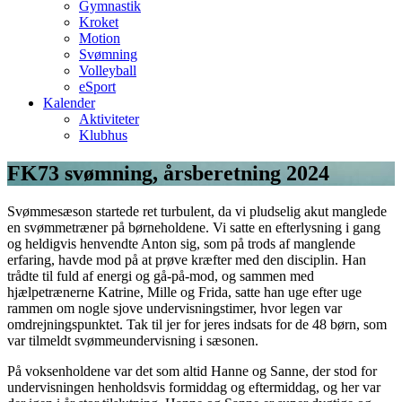
Gymnastik
Kroket
Motion
Svømning
Volleyball
eSport
Kalender
Aktiviteter
Klubhus
FK73 svømning, årsberetning 2024
Svømmesæson startede ret turbulent, da vi pludselig akut manglede
en svømmetræner på børneholdene. Vi satte en efterlysning i gang
og heldigvis henvendte Anton sig, som på trods af manglende
erfaring, havde mod på at prøve kræfter med den disciplin. Han
trådte til fuld af energi og gå-på-mod, og sammen med
hjælpetrænerne Katrine, Mille og Frida, satte han uge efter uge
rammen om nogle sjove undervisningstimer, hvor legen var
omdrejningspunktet. Tak til jer for jeres indsats for de 48 børn, som
var tilmeldt svømmeundervisning i sæsonen.
På voksenholdene var det som altid Hanne og Sanne, der stod for
undervisningen henholdsvis formiddag og eftermiddag, og her var