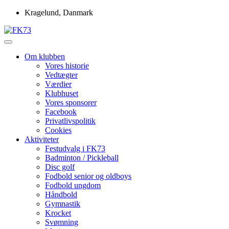
Skip
Kragelund, Danmark
to
content
Idrætsforeningen FK73
FK73
Om klubben
Vores historie
Vedtægter
Værdier
Klubhuset
Vores sponsorer
Facebook
Privatlivspolitik
Cookies
Aktiviteter
Festudvalg i FK73
Badminton / Pickleball
Disc golf
Fodbold senior og oldboys
Fodbold ungdom
Håndbold
Gymnastik
Krocket
Svømning