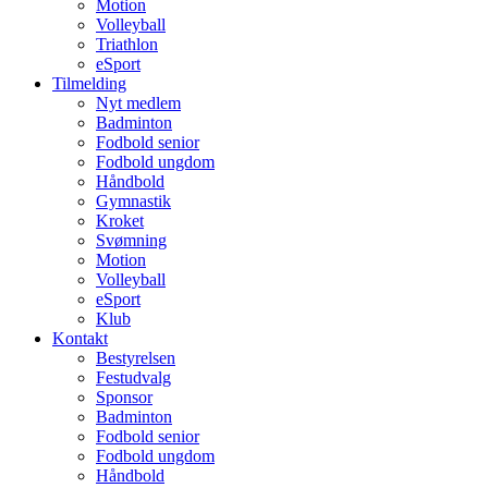
Motion
Volleyball
Triathlon
eSport
Tilmelding
Nyt medlem
Badminton
Fodbold senior
Fodbold ungdom
Håndbold
Gymnastik
Kroket
Svømning
Motion
Volleyball
eSport
Klub
Kontakt
Bestyrelsen
Festudvalg
Sponsor
Badminton
Fodbold senior
Fodbold ungdom
Håndbold