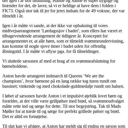
der igen i år stor tilslutning. Hanne og Sanne er super dygtige og
brænder for det, de laver, så vi er heldige at have dem i folden i
FK73. Også stor tak til jer for jeres indsats for de 49 voksne, der var
tilmeldt i år.
Igen i år måtte vi sande, at der ikke var opbakning til vores
midtvejsarrangement ‘Lørdagssjov i badet’, som ellers har været et
tilbagevendende arrangement de tidligere år. Konceptet for
arrangementet er, at alle børn, som er tilmeldt svømmeundervisning,
kan komme til nogle sjove timer i badet uden for offentlig
åbningstid. I år måtte vi aflyse pga. for få tilmeldinger.
Vi sluttede sæsonen af med et brag af en svømmeafslutning for
børneholdene.
Anton havde arrangeret indmarch til Queens ‘We are the
champions’, hvor børnene på en lang række tog turen rundt om
bassinet; vinkende og med chokolade-guldmedalje rundt om halsen.
I løbet af sæsonen havde Anton i et impulsivt øjeblik lovet børn og
forældre, at der ville være grillpølser med brød, så svømmeudvalget
måtte rette ind og sørge for dette. Til stor begejstring. Tak til Mads
Møller for at træde til og sørge for perfekt grillede pølser og brød.
Det er altid en fornøjelse.
Til slut kan vi afsløre, at Anton har meldt sig til endnu en sæson som