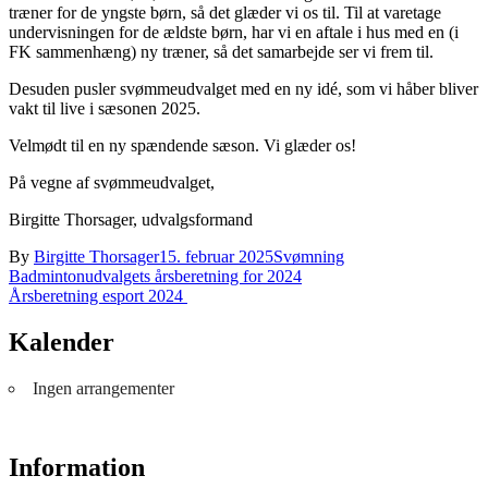
træner for de yngste børn, så det glæder vi os til. Til at varetage
undervisningen for de ældste børn, har vi en aftale i hus med en (i
FK sammenhæng) ny træner, så det samarbejde ser vi frem til.
Desuden pusler svømmeudvalget med en ny idé, som vi håber bliver
vakt til live i sæsonen 2025.
Velmødt til en ny spændende sæson. Vi glæder os!
På vegne af svømmeudvalget,
Birgitte Thorsager, udvalgsformand
By
Birgitte Thorsager
15. februar 2025
Svømning
Indlægsnavigation
Badmintonudvalgets årsberetning for 2024
Årsberetning esport 2024
Kalender
Ingen arrangementer
Information