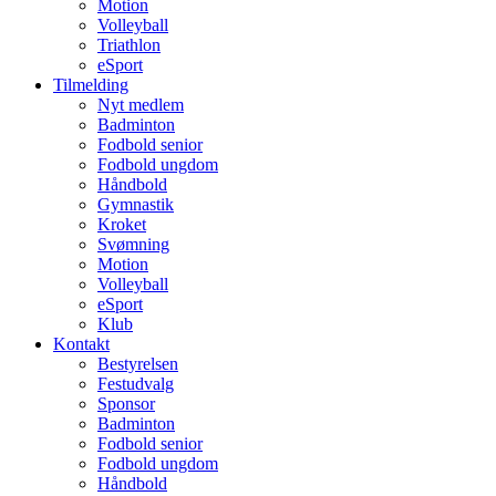
Motion
Volleyball
Triathlon
eSport
Tilmelding
Nyt medlem
Badminton
Fodbold senior
Fodbold ungdom
Håndbold
Gymnastik
Kroket
Svømning
Motion
Volleyball
eSport
Klub
Kontakt
Bestyrelsen
Festudvalg
Sponsor
Badminton
Fodbold senior
Fodbold ungdom
Håndbold