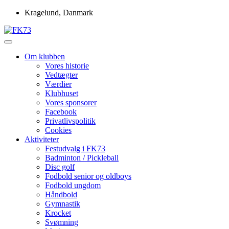
Skip
Kragelund, Danmark
to
content
Idrætsforeningen FK73
FK73
Om klubben
Vores historie
Vedtægter
Værdier
Klubhuset
Vores sponsorer
Facebook
Privatlivspolitik
Cookies
Aktiviteter
Festudvalg i FK73
Badminton / Pickleball
Disc golf
Fodbold senior og oldboys
Fodbold ungdom
Håndbold
Gymnastik
Krocket
Svømning