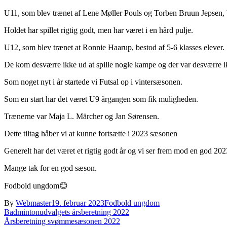
U11, som blev trænet af Lene Møller Pouls og Torben Bruun Jepsen, be
Holdet har spillet rigtig godt, men har været i en hård pulje.
U12, som blev trænet at Ronnie Haarup, bestod af 5-6 klasses elever.
De kom desværre ikke ud at spille nogle kampe og der var desværre ik
Som noget nyt i år startede vi Futsal op i vintersæsonen.
Som en start har det været U9 årgangen som fik muligheden.
Trænerne var Maja L. Märcher og Jan Sørensen.
Dette tiltag håber vi at kunne fortsætte i 2023 sæsonen
Generelt har det været et rigtig godt år og vi ser frem mod en god 20
Mange tak for en god sæson.
Fodbold ungdom😊
By
Webmaster
19. februar 2023
Fodbold ungdom
Indlægsnavigation
Badmintonudvalgets årsberetning 2022
Årsberetning svømmesæsonen 2022