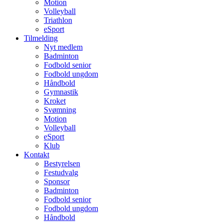
Motion
Volleyball
Triathlon
eSport
Tilmelding
Nyt medlem
Badminton
Fodbold senior
Fodbold ungdom
Håndbold
Gymnastik
Kroket
Svømning
Motion
Volleyball
eSport
Klub
Kontakt
Bestyrelsen
Festudvalg
Sponsor
Badminton
Fodbold senior
Fodbold ungdom
Håndbold