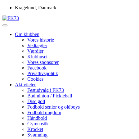
Skip
Kragelund, Danmark
to
content
Idrætsforeningen FK73
FK73
Om klubben
Vores historie
Vedtægter
Værdier
Klubhuset
Vores sponsorer
Facebook
Privatlivspolitik
Cookies
Aktiviteter
Festudvalg i FK73
Badminton / Pickleball
Disc golf
Fodbold senior og oldboys
Fodbold ungdom
Håndbold
Gymnastik
Krocket
Svømning