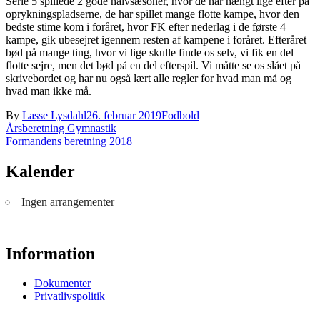
Serie 5 spillede 2 gode halvsæsoner, hvor de har hængt lige efter på
oprykningspladserne, de har spillet mange flotte kampe, hvor den
bedste stime kom i foråret, hvor FK efter nederlag i de første 4
kampe, gik ubesejret igennem resten af kampene i foråret. Efteråret
bød på mange ting, hvor vi lige skulle finde os selv, vi fik en del
flotte sejre, men det bød på en del efterspil. Vi måtte se os slået på
skrivebordet og har nu også lært alle regler for hvad man må og
hvad man ikke må.
By
Lasse Lysdahl
26. februar 2019
Fodbold
Indlægsnavigation
Årsberetning Gymnastik
Formandens beretning 2018
Kalender
Ingen arrangementer
Information
Dokumenter
Privatlivspolitik