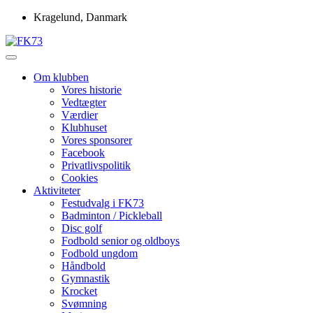
Skip
Kragelund, Danmark
to
content
Idrætsforeningen FK73
FK73
Om klubben
Vores historie
Vedtægter
Værdier
Klubhuset
Vores sponsorer
Facebook
Privatlivspolitik
Cookies
Aktiviteter
Festudvalg i FK73
Badminton / Pickleball
Disc golf
Fodbold senior og oldboys
Fodbold ungdom
Håndbold
Gymnastik
Krocket
Svømning