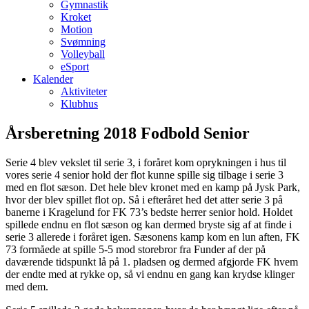
Gymnastik
Kroket
Motion
Svømning
Volleyball
eSport
Kalender
Aktiviteter
Klubhus
Årsberetning 2018 Fodbold Senior
Serie 4 blev vekslet til serie 3, i foråret kom oprykningen i hus til
vores serie 4 senior hold der flot kunne spille sig tilbage i serie 3
med en flot sæson. Det hele blev kronet med en kamp på Jysk Park,
hvor der blev spillet flot op. Så i efteråret hed det atter serie 3 på
banerne i Kragelund for FK 73’s bedste herrer senior hold. Holdet
spillede endnu en flot sæson og kan dermed bryste sig af at finde i
serie 3 allerede i foråret igen. Sæsonens kamp kom en lun aften, FK
73 formåede at spille 5-5 mod storebror fra Funder af der på
daværende tidspunkt lå på 1. pladsen og dermed afgjorde FK hvem
der endte med at rykke op, så vi endnu en gang kan krydse klinger
med dem.