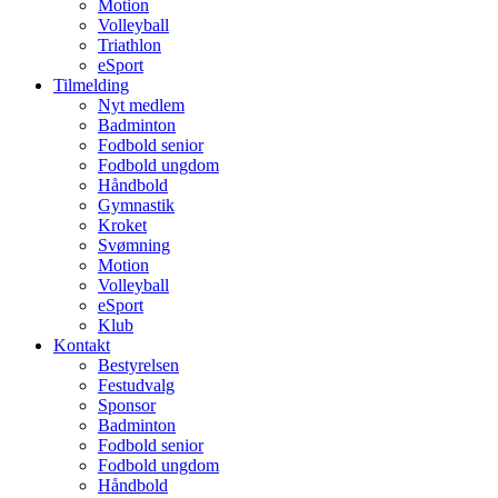
Motion
Volleyball
Triathlon
eSport
Tilmelding
Nyt medlem
Badminton
Fodbold senior
Fodbold ungdom
Håndbold
Gymnastik
Kroket
Svømning
Motion
Volleyball
eSport
Klub
Kontakt
Bestyrelsen
Festudvalg
Sponsor
Badminton
Fodbold senior
Fodbold ungdom
Håndbold