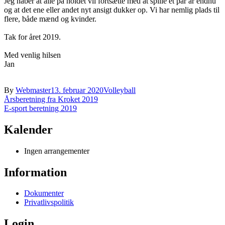
Jeg håber at alle på holdet vil fortsætte med at spille et par år endnu
og at det ene eller andet nyt ansigt dukker op. Vi har nemlig plads til
flere, både mænd og kvinder.
Tak for året 2019.
Med venlig hilsen
Jan
By
Webmaster
13. februar 2020
Volleyball
Indlægsnavigation
Årsberetning fra Kroket 2019
E-sport beretning 2019
Kalender
Ingen arrangementer
Information
Dokumenter
Privatlivspolitik
Login