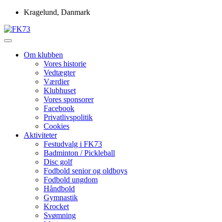
Skip
Kragelund, Danmark
to
content
Idrætsforeningen FK73
FK73
Om klubben
Vores historie
Vedtægter
Værdier
Klubhuset
Vores sponsorer
Facebook
Privatlivspolitik
Cookies
Aktiviteter
Festudvalg i FK73
Badminton / Pickleball
Disc golf
Fodbold senior og oldboys
Fodbold ungdom
Håndbold
Gymnastik
Krocket
Svømning