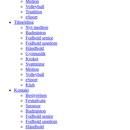
Motion
Volleyball
Triathlon
eSport
Tilmelding
Nyt medlem
Badminton
Fodbold senior
Fodbold ungdom
Håndbold
Gymnastik
Kroket
Svømning
Motion
Volleyball
eSport
Klub
Kontakt
Bestyrelsen
Festudvalg
Sponsor
Badminton
Fodbold senior
Fodbold ungdom
Håndbold